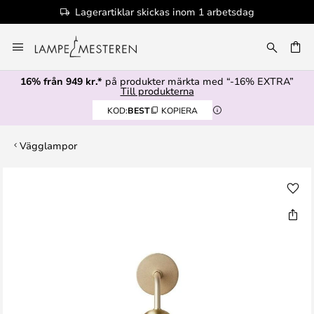
Lagerartiklar skickas inom 1 arbetsdag
Hoppa
till
innehållet
16% från 949 kr.*
på produkter märkta med “-16% EXTRA”
Till produkterna
KOD:
BEST
KOPIERA
Vägglampor
Hoppa
till
slutet
av
bildgalleriet