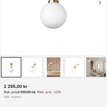
Hoppa
2 295,00 kr
till
Rek. pris -11%
Rek. pris
2 599,00 kr
början
inkl. moms.
av
bildgalleriet