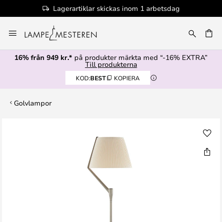
Lagerartiklar skickas inom 1 arbetsdag
Hoppa
till
innehållet
16% från 949 kr.*
på produkter märkta med “-16% EXTRA”
Till produkterna
KOD:
BEST
KOPIERA
Golvlampor
Hoppa
till
slutet
av
bildgalleriet