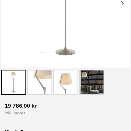
Hoppa
19 786,00 kr
till
inkl. moms.
början
av
bildgalleriet