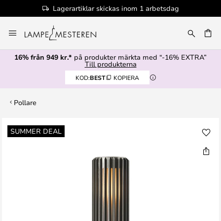
Lagerartiklar skickas inom 1 arbetsdag
Hoppa
till
innehållet
16% från 949 kr.*
på produkter märkta med “-16% EXTRA”
Till produkterna
KOD:
BEST
KOPIERA
Pollare
Hoppa
SUMMER DEAL
till
slutet
av
bildgalleriet