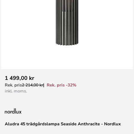
Hoppa
1 499,00 kr
till
Rek. pris -32%
Rek. pris
2 214,00 kr
början
inkl. moms.
av
bildgalleriet
Aludra 45 trädgårdslampa Seaside Anthracite - Nordlux