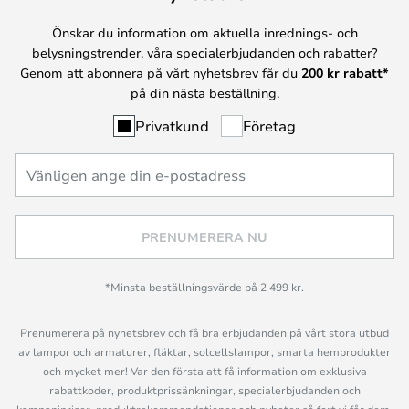
Önskar du information om aktuella inrednings- och
belysningstrender, våra specialerbjudanden och rabatter?
Genom att abonnera på vårt nyhetsbrev får du
200 kr rabatt*
på din nästa beställning.
Privatkund
Företag
PRENUMERERA NU
*Minsta beställningsvärde på 2 499 kr.
Prenumerera på nyhetsbrev och få bra erbjudanden på vårt stora utbud
av lampor och armaturer, fläktar, solcellslampor, smarta hemprodukter
och mycket mer! Var den första att få information om exklusiva
rabattkoder, produktprissänkningar, specialerbjudanden och
kampanjpriser, produktrekommendationer och nyheter så fort vi får dem,