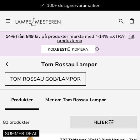
100+ designervarumärken
Hoppa
till
innehållet
14% från 849 kr.
på produkter märkta med “-14% EXTRA”
Till
produkterna
KOD:
BEST
KOPIERA
Tom Rossau Lampor
TOM ROSSAU GOLVLAMPOR
Produkter
Mer om Tom Rossau Lampor
80 produkter
FILTER
SUMMER DEAL
TR7 Taklampa 25x112 Birch Natural - Tom