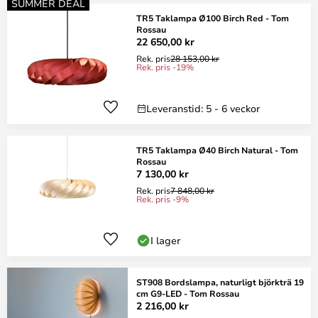
SUMMER DEAL
TR5 Taklampa Ø100 Birch Red - Tom
Rossau
22 650,00 kr
Rek. pris
28 153,00 kr
Rek. pris -19%
Leveranstid: 5 - 6 veckor
TR5 Taklampa Ø40 Birch Natural - Tom
Rossau
7 130,00 kr
Rek. pris
7 848,00 kr
Rek. pris -9%
I lager
ST908 Bordslampa, naturligt björkträ 19
cm G9-LED - Tom Rossau
2 216,00 kr