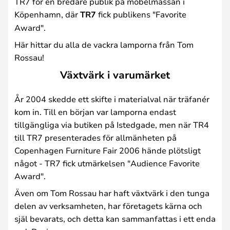
TR7 för en bredare publik på möbelmässan i
Köpenhamn, där
TR7
fick publikens "Favorite
Award".
Här hittar du alla de vackra lamporna från Tom
Rossau!
Växtvärk i varumärket
År 2004 skedde ett skifte i materialval när träfanér
kom in. Till en början var lamporna endast
tillgängliga via butiken på Istedgade, men när TR4
till TR7 presenterades för allmänheten på
Copenhagen Furniture Fair 2006 hände plötsligt
något - TR7 fick utmärkelsen "Audience Favorite
Award".
Även om Tom Rossau har haft växtvärk i den tunga
delen av verksamheten, har företagets kärna och
själ bevarats, och detta kan sammanfattas i ett enda