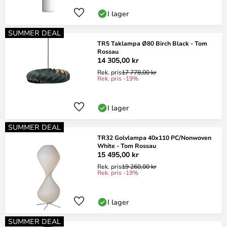
I lager
SUMMER DEAL
TR5 Taklampa Ø80 Birch Black - Tom
Rossau
14 305,00 kr
Rek. pris
17 778,00 kr
Rek. pris -19%
I lager
SUMMER DEAL
TR32 Golvlampa 40x110 PC/Nonwoven
White - Tom Rossau
15 495,00 kr
Rek. pris
19 260,00 kr
Rek. pris -19%
I lager
SUMMER DEAL