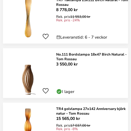
Rossau
8 778,00 kr
Rek. pris
11 553,00 kr
Rek. pris -24%
Leveranstid: 6 - 7 veckor
No.111 Bordslampa 18x47 Birch Natural -
Tom Rossau
3 550,00 kr
I lager
TR4 golvlampa 27x142 Anniversary björk
natur – Tom Rossau
15 565,00 kr
Rek. pris
17 037,00 kr
Rek. pris -8%