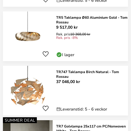
Leveranstid: 5 - 6 veckor
TR5 Taklampa Ø60 Aluminium Gold - Tom
Rossau
9 517,00 kr
Rek. pris
10 368,00 kr
Rek. pris -8%
I lager
TR747 Taklampa Birch Natural - Tom
Rossau
37 046,00 kr
Leveranstid: 5 - 6 veckor
SUMMER DEAL
TR7 Golvlampa 25x117 cm PC/Nonwoven
White - Tom Rossau