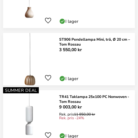
I lager
ST906 Pendellampa Mini, trä, Ø 20 cm –
Tom Rossau
3 550,00 kr
I lager
SUMMER DEAL
TR41 Taklampa 25x100 PC Nonwoven -
Tom Rossau
9 003,00 kr
Rek. pris
11 850,00 kr
Rek. pris -24%
I lager