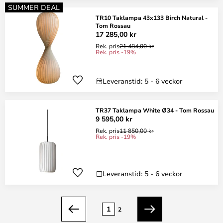
SUMMER DEAL
TR10 Taklampa 43x133 Birch Natural -
Tom Rossau
17 285,00 kr
Rek. pris
21 484,00 kr
Rek. pris -19%
Leveranstid: 5 - 6 veckor
TR37 Taklampa White Ø34 - Tom Rossau
9 595,00 kr
Rek. pris
11 850,00 kr
Rek. pris -19%
Leveranstid: 5 - 6 veckor
Sidan
1
2
Föregående
Nästa