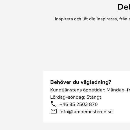
De
Med sin robusta konstruktion och
IP65 är Ismera pålitligt skyddad 
Inspirera och låt dig inspireras, frå
lampa ingår i leveransen och ger e
belysning under mörka kvällar.
Behöver du vägledning?
Kundtjänstens öppetider: Måndag–fr
Lördag–söndag: Stängt
+46 85 2503 870
info@lampemesteren.se