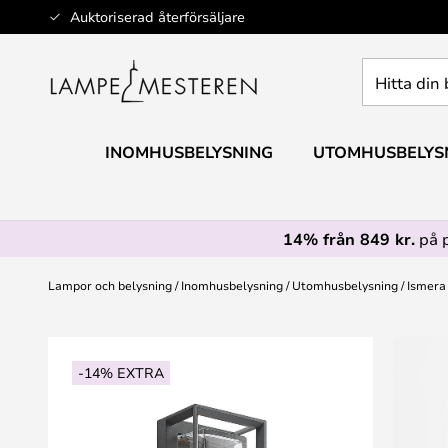
Hoppa
Auktoriserad återförsäljare
till
innehållet
Hitta
din
belysning
INOMHUSBELYSNING
UTOMHUSBELYS
14% från 849 kr.
på 
Lampor och belysning
Inomhusbelysning
Utomhusbelysning
Ismera
Hoppa
till
-14% EXTRA
slutet
av