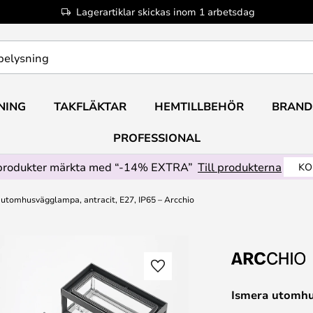
Lagerartiklar skickas inom 1 arbetsdag
NING
TAKFLÄKTAR
HEMTILLBEHÖR
BRAND
PROFESSIONAL
produkter märkta med “-14% EXTRA”
Till produkterna
KO
 utomhusvägglampa, antracit, E27, IP65 – Arcchio
Ismera utomhus