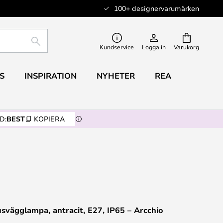
100+ designervarumärken
SÖK
Kundservice
Logga in
Varukorg
S
INSPIRATION
NYHETER
REA
D:
BEST
KOPIERA
vägglampa, antracit, E27, IP65 – Arcchio