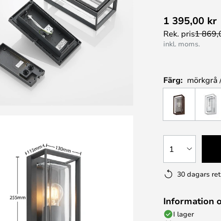
1 395,00 kr
Rek. pris
1 869,
inkl. moms.
Färg:
mörkgrå 
1
30 dagars ret
Information 
I lager