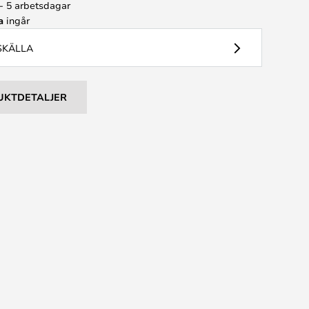
 - 5 arbetsdagar
a
ingår
USKÄLLA
UKTDETALJER