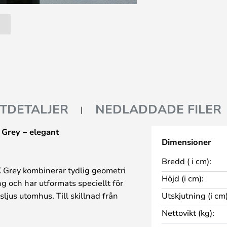
TDETALJER
NEDLADDADE FILER
Grey – elegant
Dimensioner
Bredd ( i cm):
Grey kombinerar tydlig geometri
Höjd (i cm):
g och har utformats speciellt för
sljus utomhus. Till skillnad från
Utskjutning (i cm)
t riktat ljus, utan ett mjukt, jämnt
Nettovikt (kg):
) som diskret framhäver fasader,