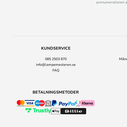
prenumerationen ant
KUNDSERVICE
085 2503 870
Månda
info@lampemesteren.se
FAQ
BETALNINGSMETODER