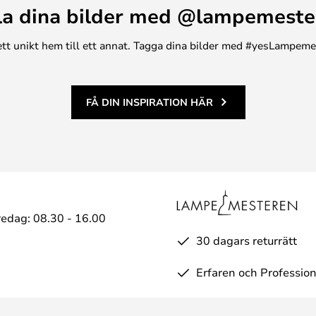
la dina bilder med @lampemeste
 aluminium samt kapslingsklass
mot regn och smuts. En LED-
n ett unikt hem till ett annat. Tagga dina bilder med #yesLampem
n energieffektiv, behaglig
FÅ DIN INSPIRATION HÄR
edag: 08.30 - 16.00
30 dagars returrätt
Erfaren och Profession