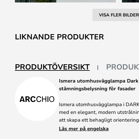
VISA FLER BILDER
Hoppa
till
LIKNANDE PRODUKTER
början
av
bildgalleriet
PRODUKTÖVERSIKT
PRODUK
Ismera utomhusvägglampa Dark 
stämningsbelysning för fasader
Ismera utomhusvägglampa i DARK 
med en elegant, modern utstrålnin
att skapa ett behagligt orientering
klassiska spotlights ger den inte et
Läs mer på engelska
spridande omgivningsljus (ambient