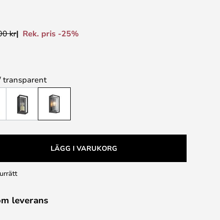
Rek. pris -25%
00 kr
/ transparent
LÄGG I VARUKORG
urrätt
om leverans