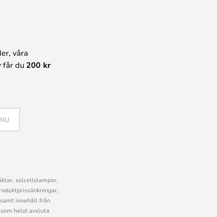
er, våra
 får du
200 kr
 NU
ktar, solcellslampor,
roduktprissänkningar,
samt innehåll från
som helst avsluta