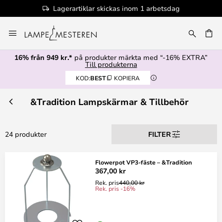
Lagerartiklar skickas inom 1 arbetsdag
Hoppa
till
innehållet
16% från 949 kr.*
på produkter märkta med “-16% EXTRA”
Till produkterna
KOD:
BEST
KOPIERA
&Tradition Lampskärmar & Tillbehör
24 produkter
FILTER
Flowerpot VP3-fäste – &Tradition
367,00 kr
Rek. pris
440,00 kr
Rek. pris -16%