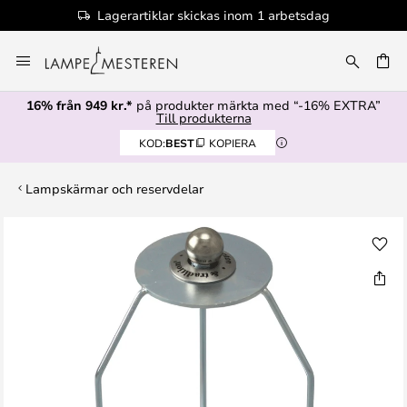
Lagerartiklar skickas inom 1 arbetsdag
Hoppa
till
innehållet
16% från 949 kr.*
på produkter märkta med “-16% EXTRA”
Till produkterna
KOD:
BEST
KOPIERA
Lampskärmar och reservdelar
Hoppa
till
slutet
av
bildgalleriet