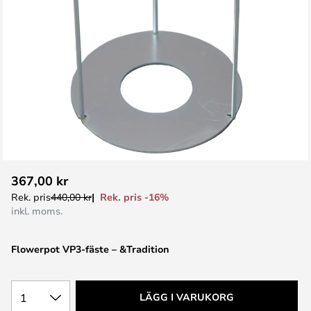
Hoppa
367,00 kr
till
Rek. pris -16%
Rek. pris
440,00 kr
början
inkl. moms.
av
bildgalleriet
Flowerpot VP3-fäste – &Tradition
1
LÄGG I VARUKORG