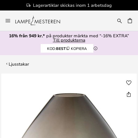
Lagerartiklar skickas inom 1 arbetsdag
Hoppa
till
innehållet
16% från 949 kr.*
på produkter märkta med “-16% EXTRA”
Till produkterna
KOD:
BEST
KOPIERA
Ljusstakar
Hoppa
till
slutet
av
bildgalleriet