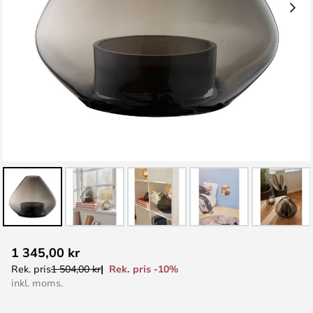
Hoppa
1 345,00 kr
till
Rek. pris -10%
Rek. pris
1 504,00 kr
början
inkl. moms.
av
bildgalleriet