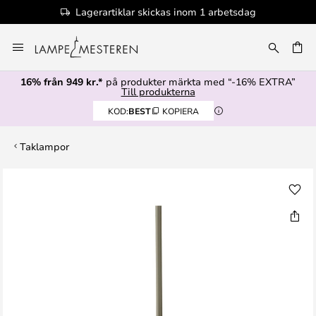
Lagerartiklar skickas inom 1 arbetsdag
Hoppa
till
innehållet
16% från 949 kr.*
på produkter märkta med “-16% EXTRA”
Till produkterna
KOD:
BEST
KOPIERA
Taklampor
Hoppa
till
slutet
av
bildgalleriet