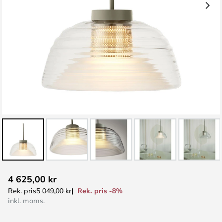
Hoppa
4 625,00 kr
till
Rek. pris -8%
Rek. pris
5 049,00 kr
början
inkl. moms.
av
bildgalleriet