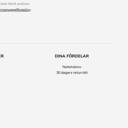
som helst avsluta
ersonuppgiftspolicy
.
ER
DINA FÖRDELAR
Nyhetsbrev
30 dagars returrätt