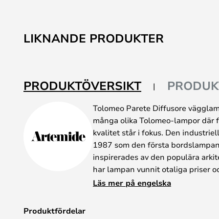
till
början
av
LIKNANDE PRODUKTER
bildgalleriet
PRODUKTÖVERSIKT
PRODUK
Tolomeo Parete Diffusore vägglam
många olika Tolomeo-lampor där fun
kvalitet står i fokus. Den industrie
1987 som den första bordslampan 
inspirerades av den populära arki
har lampan vunnit otaliga priser o
lampa över hela världen – både i p
Läs mer på engelska
Parate diffusores kännetecken är 
lampskärmen. Den finns i två olik
Produktfördelar
pergamentfärgad eller en grå sati