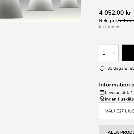
4 052,00 kr
Rek. pris
5 065,
inkl. moms.
1
30 dagars ret
Information 
Leveranstid: 4 
Ingen ljuskäll
VÄLJ E27 LJ
ALLA PROD