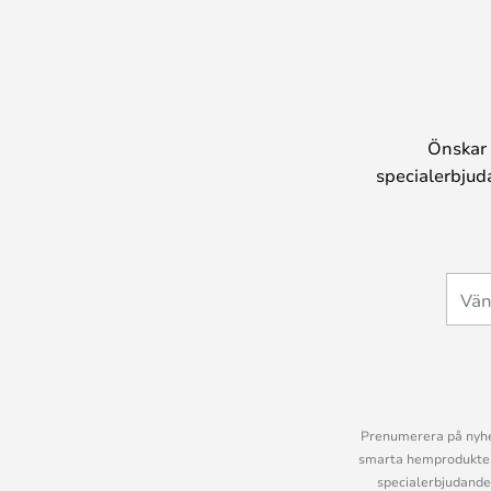
Önskar 
specialerbjud
Prenumerera på nyhet
smarta hemprodukter 
specialerbjudande