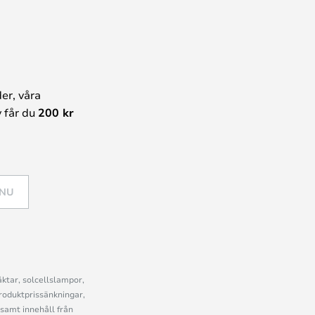
er, våra
 får du
200 kr
 NU
ktar, solcellslampor,
roduktprissänkningar,
samt innehåll från