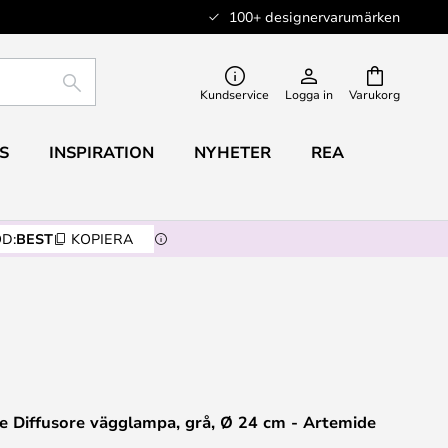
100+ designervarumärken
SÖK
Kundservice
Logga in
Varukorg
S
INSPIRATION
NYHETER
REA
D:
BEST
KOPIERA
e Diffusore vägglampa, grå, Ø 24 cm - Artemide