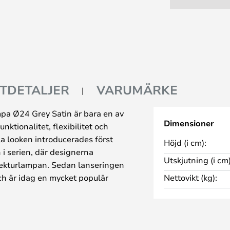
TDETALJER
VARUMÄRKE
pa Ø24 Grey Satin är bara en av
Dimensioner
ktionalitet, flexibilitet och
lla looken introducerades först
Höjd (i cm):
i serien, där designerna
Utskjutning (i cm)
tekturlampan. Sedan lanseringen
ch är idag en mycket populär
Nettovikt (kg):
rivata hem och på kontor.
utan tvekan den klassiska
a versioner, antingen med en
nerad skärm. Den grå satinerade