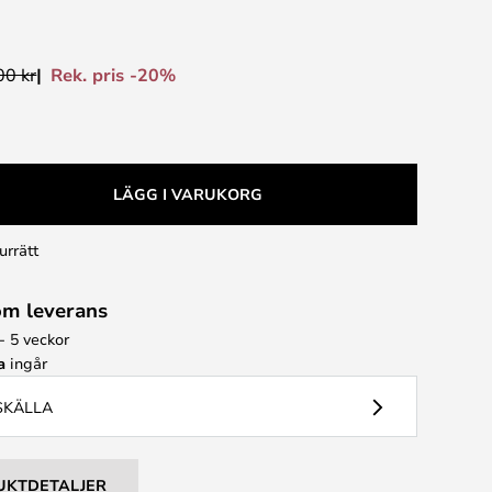
Rek. pris -20%
00 kr
LÄGG I VARUKORG
urrätt
om leverans
- 5 veckor
a
ingår
USKÄLLA
UKTDETALJER