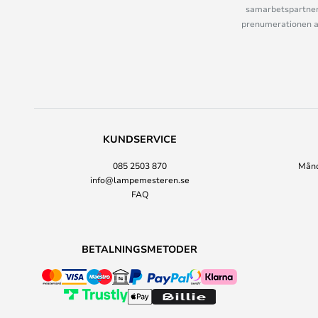
samarbetspartner
prenumerationen ant
KUNDSERVICE
085 2503 870
Månda
info@lampemesteren.se
FAQ
BETALNINGSMETODER