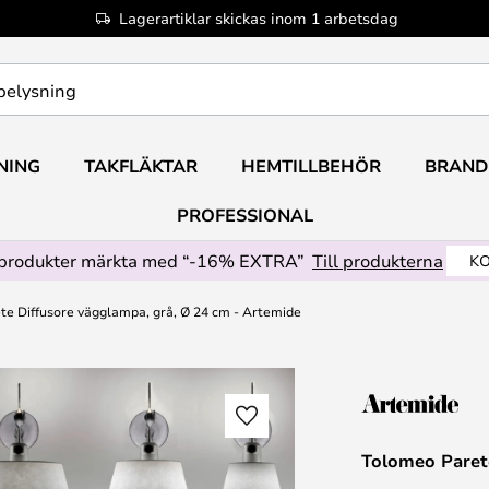
Lagerartiklar skickas inom 1 arbetsdag
NING
TAKFLÄKTAR
HEMTILLBEHÖR
BRAND
PROFESSIONAL
produkter märkta med “-16% EXTRA”
Till produkterna
KO
e Diffusore vägglampa, grå, Ø 24 cm - Artemide
Tolomeo Paret