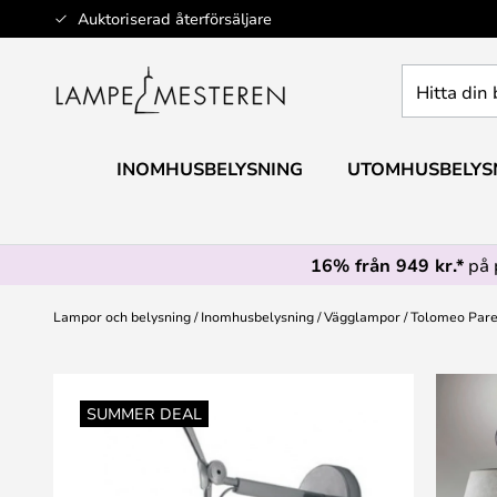
Hoppa
Auktoriserad återförsäljare
till
innehållet
Hitta
din
belysning
INOMHUSBELYSNING
UTOMHUSBELYS
16% från 949 kr.*
på 
Lampor och belysning
Inomhusbelysning
Vägglampor
Tolomeo Paret
Hoppa
till
SUMMER DEAL
slutet
av