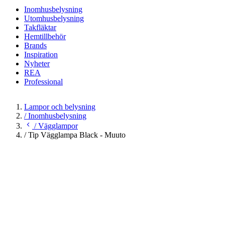
Inomhusbelysning
Utomhusbelysning
Takfläktar
Hemtillbehör
Brands
Inspiration
Nyheter
REA
Professional
Lampor och belysning
/
Inomhusbelysning
/
Vägglampor
/
Tip Vägglampa Black - Muuto