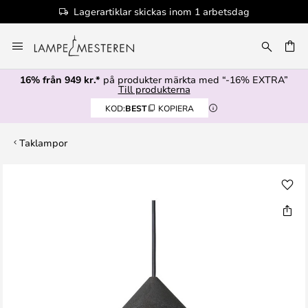
Lagerartiklar skickas inom 1 arbetsdag
Hoppa
till
innehållet
16% från 949 kr.*
på produkter märkta med “-16% EXTRA”
Till produkterna
KOD:
BEST
KOPIERA
Taklampor
Hoppa
till
slutet
av
bildgalleriet