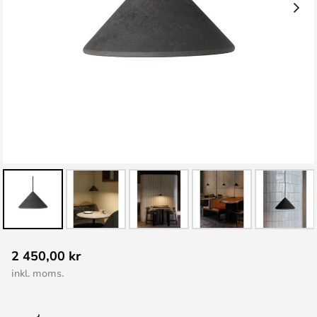
Hoppa
2 450,00 kr
till
inkl. moms.
början
av
bildgalleriet