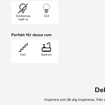
Med en IP44-skyddsklass är Tang
vilket gör den idealisk som lampa
Glödlampa
E14
också ger rummet en vacker och el
ingår ej
Perfekt för dessa rum
Hall
Badrum
De
Inspirera och låt dig inspireras, frå