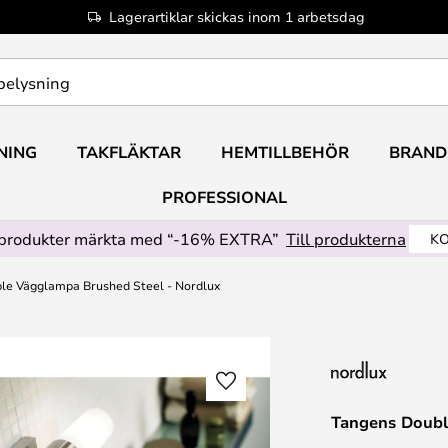
Lagerartiklar skickas inom 1 arbetsdag
NING
TAKFLÄKTAR
HEMTILLBEHÖR
BRAND
PROFESSIONAL
produkter märkta med “-16% EXTRA”
Till produkterna
KO
le Vägglampa Brushed Steel - Nordlux
Tangens Doubl