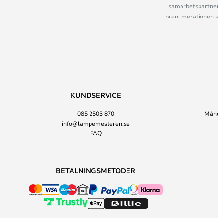
samarbetspartner
prenumerationen ant
KUNDSERVICE
085 2503 870
Månda
info@lampemesteren.se
FAQ
BETALNINGSMETODER