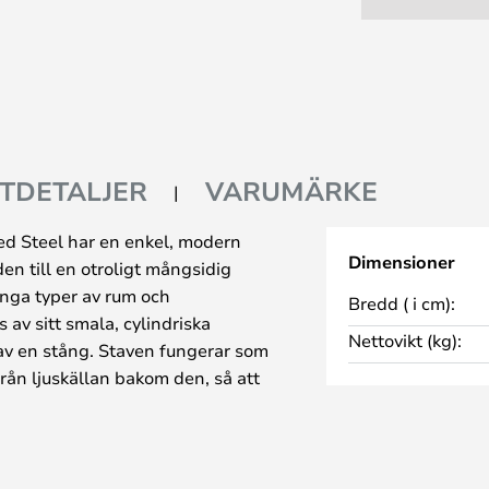
TDETALJER
VARUMÄRKE
d Steel har en enkel, modern
Dimensioner
en till en otroligt mångsidig
ånga typer av rum och
Bredd ( i cm):
av sitt smala, cylindriska
Nettovikt (kg):
 av en stång. Staven fungerar som
från ljuskällan bakom den, så att
ändfritt i rummet. Lampan är
 passar ett stort antal olika
ig fritt att montera den med en