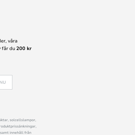
er, våra
 får du
200 kr
 NU
ktar, solcellslampor,
roduktprissänkningar,
samt innehåll från