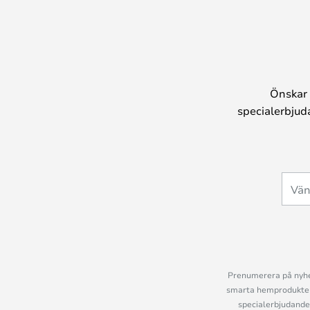
Önskar 
specialerbjud
Prenumerera på nyhet
smarta hemprodukter 
specialerbjudande