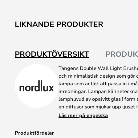
LIKNANDE PRODUKTER
PRODUKTÖVERSIKT
PRODUK
Tangens Double Wall Light Brushe
och minimalistisk design som gör d
lampa som är lätt att passa in i m
inredningar. Lampan kännetecknas 
lamphuvud av opalvitt glas i form
en diffusor som mjukar upp ljuset 
det sprids jämnt, enhetligt och bl
Läs mer på engelska
försedd med en standardsockel som
typer av glödlampor, så det står d
Produktfördelar
lämplig glödlampa efter eget val.