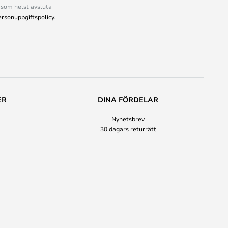
som helst avsluta
ersonuppgiftspolicy
.
ER
DINA FÖRDELAR
Nyhetsbrev
30 dagars returrätt