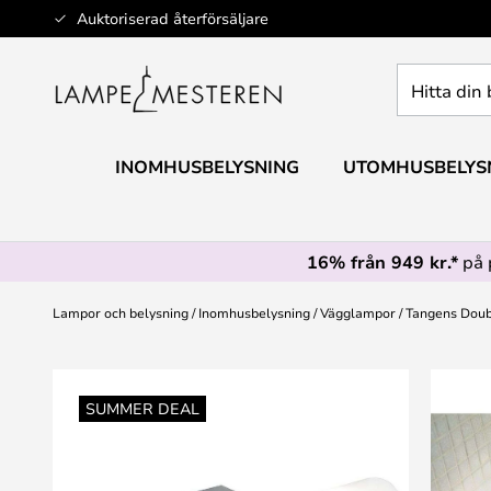
Hoppa
Auktoriserad återförsäljare
till
innehållet
Hitta
din
belysning
INOMHUSBELYSNING
UTOMHUSBELYS
16% från 949 kr.*
på 
Lampor och belysning
Inomhusbelysning
Vägglampor
Tangens Doub
Hoppa
till
SUMMER DEAL
slutet
av