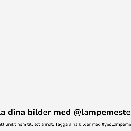
ens vägglampa skyddad mot fukt,
 i exempelvis badrummet, där den
egant touch..
la dina bilder med @lampemeste
n ett unikt hem till ett annat. Tagga dina bilder med #yesLampem