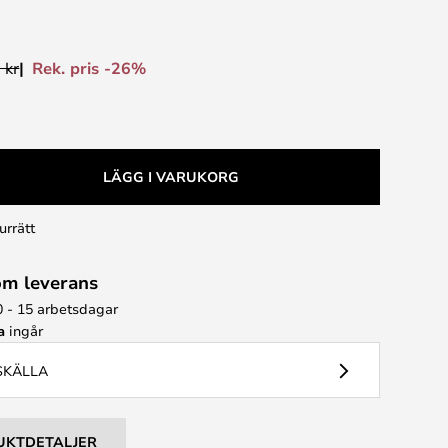
Rek. pris -26%
 kr
LÄGG I VARUKORG
urrätt
om leverans
0 - 15 arbetsdagar
a
ingår
USKÄLLA
UKTDETALJER