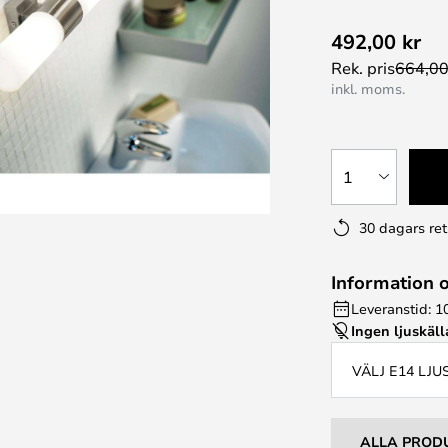
492,00 kr
Rek. pris
664,00
inkl. moms.
1
30 dagars ret
Information 
Leveranstid: 1
Ingen ljuskäll
VÄLJ E14 LJ
ALLA PROD