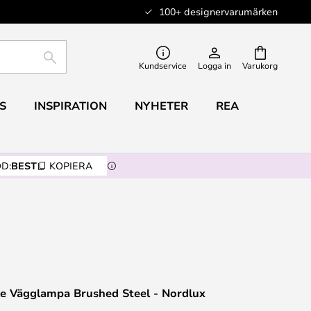
100+ designervarumärken
SÖK
Kundservice
Logga in
Varukorg
S
INSPIRATION
NYHETER
REA
D:
BEST
KOPIERA
e Vägglampa Brushed Steel - Nordlux