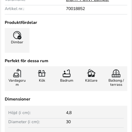
Artikel nr.:
70018852
Produktfördelar
Dimbar
Perfekt för dessa rum
Vardagsru
Kök
Badrum
Källare
Balkong /
m
terrass
Dimensioner
Höjd (i cm):
4,8
Diameter (i cm):
30