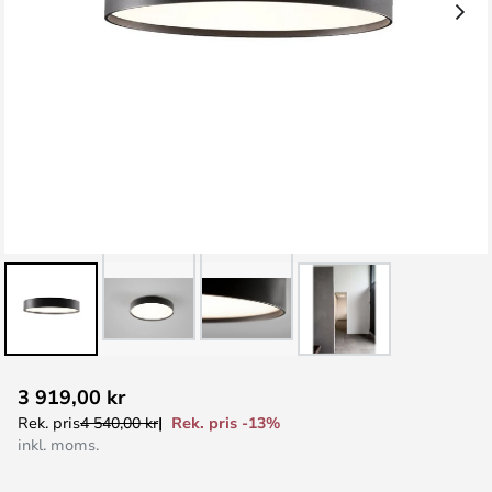
Hoppa
3 919,00 kr
till
Rek. pris -13%
Rek. pris
4 540,00 kr
början
inkl. moms.
av
bildgalleriet