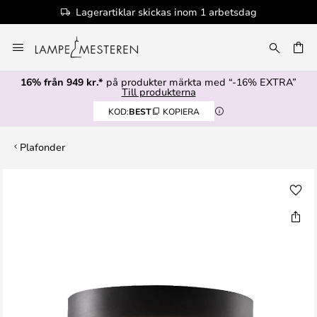
Lagerartiklar skickas inom 1 arbetsdag
Hoppa
till
innehållet
16% från 949 kr.*
på produkter märkta med “-16% EXTRA”
Till produkterna
KOD:
BEST
KOPIERA
Plafonder
Hoppa
till
slutet
av
bildgalleriet