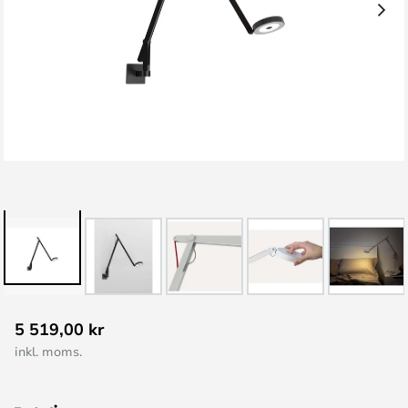
Hoppa
5 519,00 kr
till
inkl. moms.
början
av
bildgalleriet