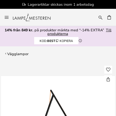
Lagerartiklar skickas inom 1 arbetsdag
Hoppa
till
innehållet
14% från 849 kr.
på produkter märkta med “-14% EXTRA”
Till
produkterna
KOD:
BEST
KOPIERA
Vägglampor
Hoppa
till
slutet
av
bildgalleriet