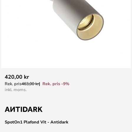
Hoppa
420,00 kr
till
Rek. pris -9%
Rek. pris
463,00 kr
början
inkl. moms.
av
bildgalleriet
SpotOn1 Plafond Vit - Antidark