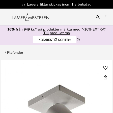
Lagerartiklar skickas inom 1 arbetsdag
Hoppa
till
innehållet
16% från 949 kr.*
på produkter märkta med “-16% EXTRA”
Till produkterna
KOD:
BEST
KOPIERA
Plafonder
Hoppa
till
slutet
av
bildgalleriet