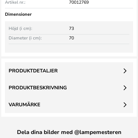
Artikel nr.:
70012769
Dimensioner
Höjd (i cm):
73
Diameter (i cm):
70
PRODUKTDETALJER
PRODUKTBESKRIVNING
VARUMÄRKE
Dela dina bilder med @lampemesteren