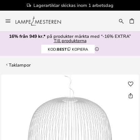
Lagerartiklar skickas inom 1 arbetsdag
Hoppa
till
innehållet
16% från 949 kr.*
på produkter märkta med “-16% EXTRA”
Till produkterna
KOD:
BEST
KOPIERA
Taklampor
Hoppa
till
slutet
av
bildgalleriet