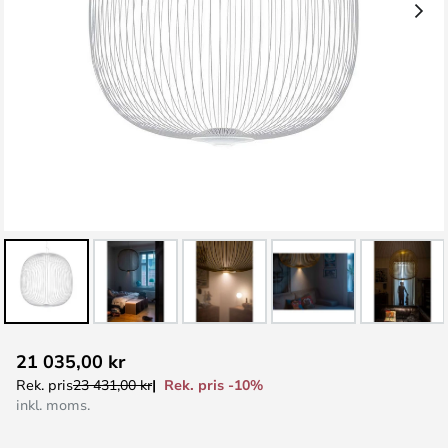
Hoppa
21 035,00 kr
till
Rek. pris -10%
Rek. pris
23 431,00 kr
början
inkl. moms.
av
bildgalleriet