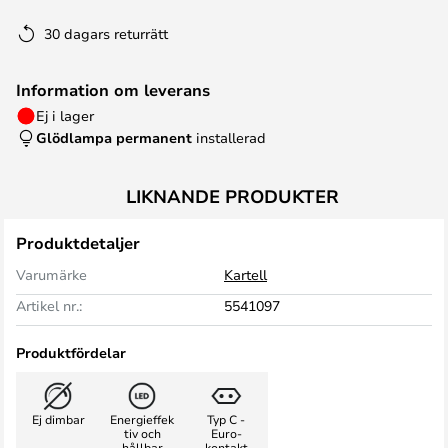
30 dagars returrätt
Information om leverans
Ej i lager
Glödlampa permanent
installerad
LIKNANDE PRODUKTER
Produktdetaljer
Varumärke
Kartell
Artikel nr.:
5541097
Produktfördelar
Ej dimbar
Energieffek
Typ C -
tiv och
Euro-
hållbar
kontakt