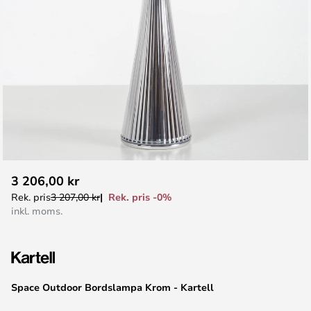
Hoppa
3 206,00 kr
till
Rek. pris -0%
Rek. pris
3 207,00 kr
början
inkl. moms.
av
bildgalleriet
Space Outdoor Bordslampa Krom - Kartell