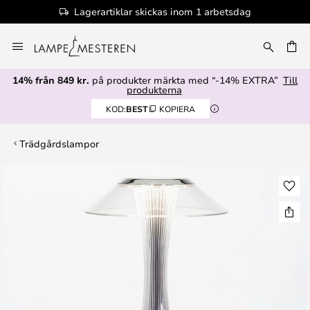
Lagerartiklar skickas inom 1 arbetsdag
Hoppa
till
innehållet
14% från 849 kr.
på produkter märkta med “-14% EXTRA”
Till
produkterna
KOD:
BEST
KOPIERA
Trädgårdslampor
Hoppa
till
slutet
av
bildgalleriet