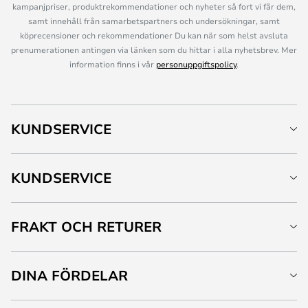
kampanjpriser, produktrekommendationer och nyheter så fort vi får dem,
samt innehåll från samarbetspartners och undersökningar, samt
köprecensioner och rekommendationer Du kan när som helst avsluta
prenumerationen antingen via länken som du hittar i alla nyhetsbrev. Mer
information finns i vår
personuppgiftspolicy
.
KUNDSERVICE
KUNDSERVICE
FRAKT OCH RETURER
DINA FÖRDELAR