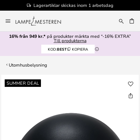
Lagerartiklar skickas inom 1 arbetsdag
Hoppa
till
innehållet
16% från 949 kr.*
på produkter märkta med “-16% EXTRA”
Till produkterna
KOD:
BEST
KOPIERA
Utomhusbelysning
Hoppa
SUMMER DEAL
till
slutet
av
bildgalleriet