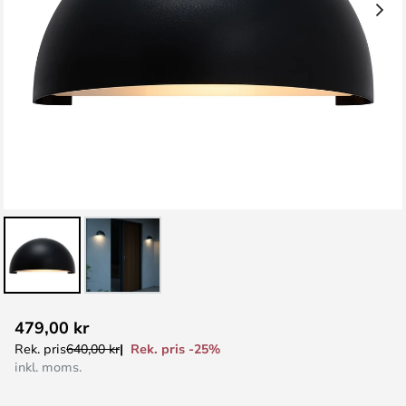
Hoppa
479,00 kr
till
Rek. pris -25%
Rek. pris
640,00 kr
början
inkl. moms.
av
bildgalleriet