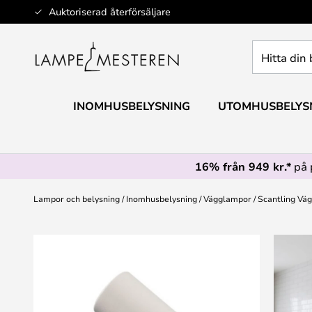
Hoppa
Auktoriserad återförsäljare
till
innehållet
Hitta
din
belysning
INOMHUSBELYSNING
UTOMHUSBELYS
16% från 949 kr.*
på 
Lampor och belysning
Inomhusbelysning
Vägglampor
Scantling Väg
Hoppa
till
slutet
av