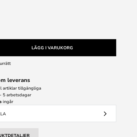
LÄGG I VARUKORG
urrätt
om leverans
l artiklar tillgängliga
 - 5 arbetsdagar
a
ingår
LLA
UKTDETALJER