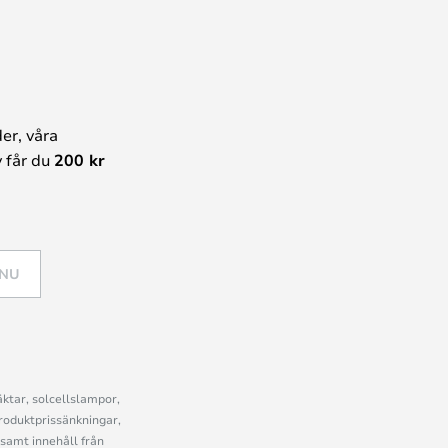
er, våra
 får du
200 kr
 NU
ktar, solcellslampor,
roduktprissänkningar,
samt innehåll från