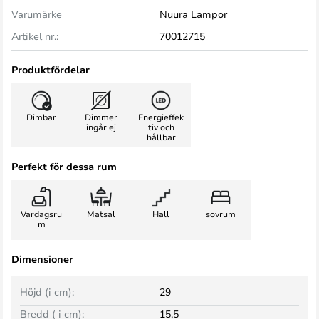
Varumärke
Nuura Lampor
Artikel nr.:
70012715
Produktfördelar
Dimbar
Dimmer
Energieffek
ingår ej
tiv och
hållbar
Perfekt för dessa rum
Vardagsru
Matsal
Hall
sovrum
m
Dimensioner
Höjd (i cm):
29
Bredd ( i cm):
15,5