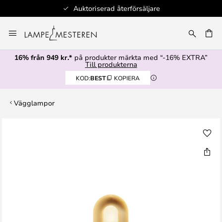
äljare
Lagerartiklar skickas inom 1 ar
Hoppa
till
innehållet
16% från 949 kr.*
på produkter märkta med “-16% EXTRA”
Till produkterna
KOD:
BEST
KOPIERA
Vägglampor
Hoppa
till
slutet
av
bildgalleriet