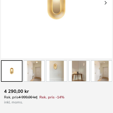
Hoppa
4 290,00 kr
till
Rek. pris -14%
Rek. pris
4 999,00 kr
början
inkl. moms.
av
bildgalleriet