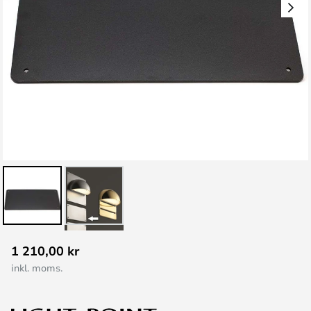
Hoppa
1 210,00 kr
till
inkl. moms.
början
av
bildgalleriet