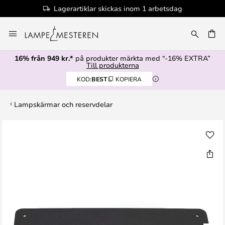
Lagerartiklar skickas inom 1 arbetsdag
Hoppa
till
innehållet
16% från 949 kr.*
på produkter märkta med “-16% EXTRA”
Till produkterna
KOD:
BEST
KOPIERA
Lampskärmar och reservdelar
Hoppa
till
slutet
av
bildgalleriet