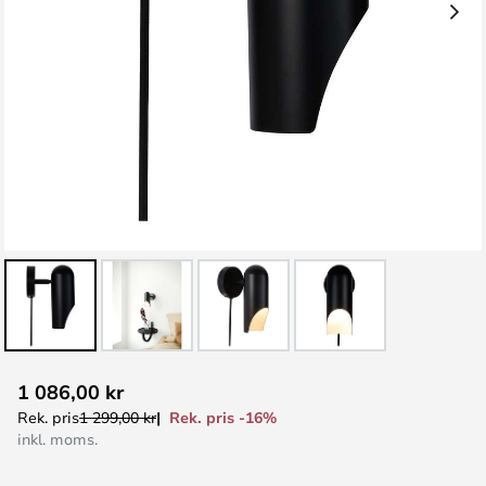
Hoppa
1 086,00 kr
till
Rek. pris -16%
Rek. pris
1 299,00 kr
början
inkl. moms.
av
bildgalleriet