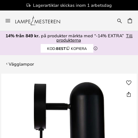
Lagerartiklar skickas inom 1 arbetsdag
Hoppa
till
innehållet
14% från 849 kr.
på produkter märkta med “-14% EXTRA”
Till
produkterna
KOD:
BEST
KOPIERA
Vägglampor
Hoppa
till
slutet
av
bildgalleriet