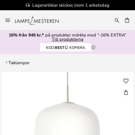
Lagerartiklar skickas inom 1 arbetsdag
Hoppa
till
innehållet
16% från 949 kr.*
på produkter märkta med “-16% EXTRA”
Till produkterna
KOD:
BEST
KOPIERA
Taklampor
Hoppa
till
slutet
av
bildgalleriet