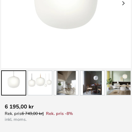
Hoppa
6 195,00 kr
till
Rek. pris -8%
Rek. pris
6 749,00 kr
början
inkl. moms.
av
bildgalleriet