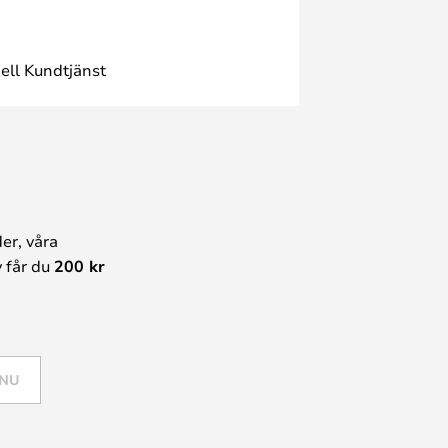
ell Kundtjänst
er, våra
 får du
200 kr
 NU