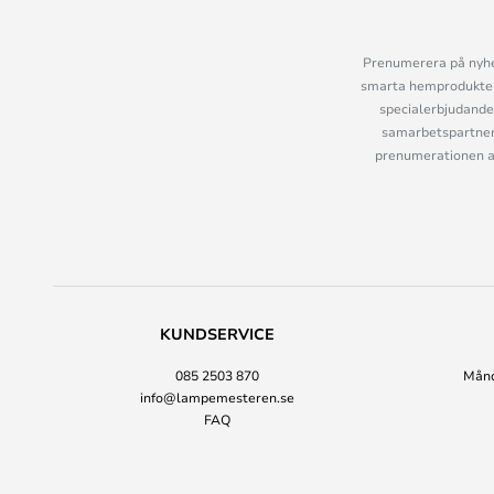
Prenumerera på nyhet
smarta hemprodukter 
specialerbjudande
samarbetspartner
prenumerationen ant
KUNDSERVICE
085 2503 870
Månda
info@lampemesteren.se
FAQ