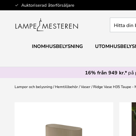
Hoppa
Auktoriserad återförsäljare
till
innehållet
Hitta
din
belysning
INOMHUSBELYSNING
UTOMHUSBELYS
16% från 949 kr.*
på 
Lampor och belysning
Hemtillbehör
Vaser
Ridge Vase H35 Taupe -
Hoppa
till
slutet
av