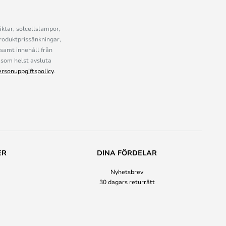
ktar, solcellslampor,
roduktprissänkningar,
samt innehåll från
som helst avsluta
ersonuppgiftspolicy
.
ER
DINA FÖRDELAR
Nyhetsbrev
30 dagars returrätt