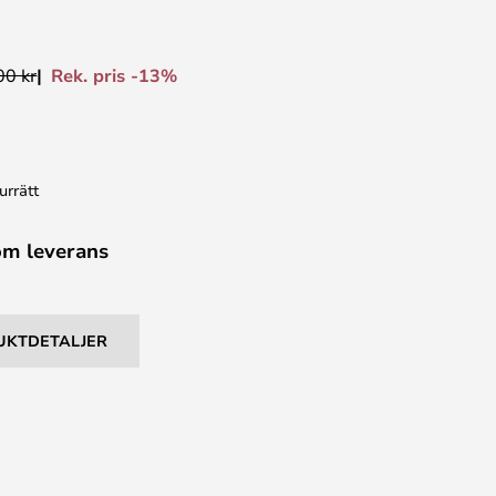
Rek. pris -13%
00 kr
urrätt
om leverans
UKTDETALJER