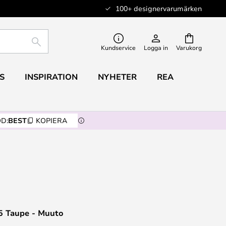
100+ designervarumärken
SÖK
Kundservice
Logga in
Varukorg
S
INSPIRATION
NYHETER
REA
D:
BEST
KOPIERA
5 Taupe - Muuto