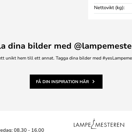
tär åt rummet även när den är
Nettovikt (kg):
n i designen ger extra
ommorna upprätt och fungerar
t enkelt att flytta vasen från
rar den i vardagsrummet, på
idge Vase från Muuto att vara ett
la dina bilder med @lampemeste
hem.
n ett unikt hem till ett annat. Tagga dina bilder med #yesLampem
FÅ DIN INSPIRATION HÄR
edag: 08.30 - 16.00