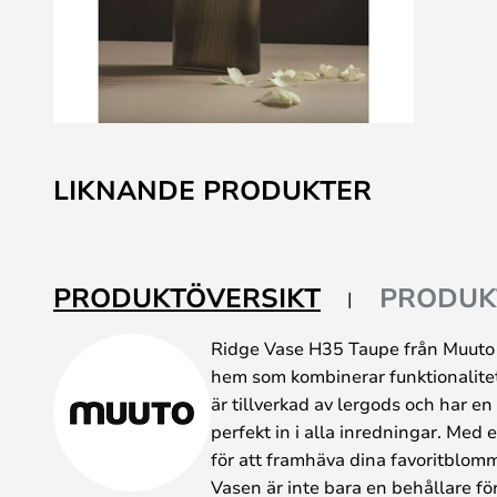
Hoppa
till
LIKNANDE PRODUKTER
början
av
bildgalleriet
PRODUKTÖVERSIKT
PRODUK
Ridge Vase H35 Taupe från Muuto är 
hem som kombinerar funktionalite
är tillverkad av lergods och har e
perfekt in i alla inredningar. Med
för att framhäva dina favoritblomm
Vasen är inte bara en behållare fö