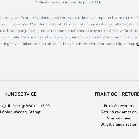
*Minsta beställningsvärde på 2 499 kr.
sbrev och få bra erbjudanden på vårt stora utbud av lampor och armaturer, flä
och mycket mer! Var den första att få information om exklusiva rabattkoder, p
n och kampanjpriser, produktrekommendationer och nyheter så fort vi får dem, 
s och undersökningar, samt köprecensioner och rekommendationer Du kan när 
ingen via länken som du hittar i alla nyhetsbrev. Mer information finns i vår
p
KUNDSERVICE
FRAKT OCH RETUR
g till fredag: 8:30 till 16:00
Frakt & Leverans
Lördag-söndag: Stängt
Retur & reklamation
Återbetalning
Utnyttja ångerrätten