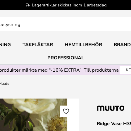
Lagerartiklar skickas inom 1 arbetsdag
NING
TAKFLÄKTAR
HEMTILLBEHÖR
BRAND
PROFESSIONAL
produkter märkta med “-16% EXTRA”
Till produkterna
KO
 Muuto
Ridge Vase H3