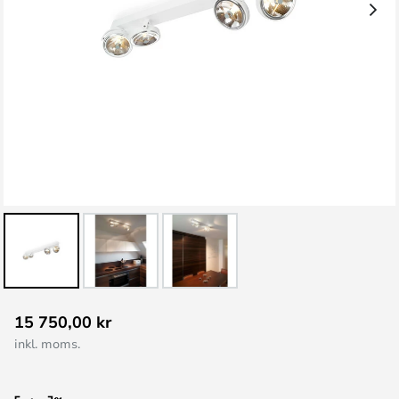
Hoppa
15 750,00 kr
till
inkl. moms.
början
av
bildgalleriet