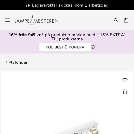
Lagerartiklar skickas inom 1 arbetsdag
Hoppa
till
innehållet
16% från 949 kr.*
på produkter märkta med “-16% EXTRA”
Till produkterna
KOD:
BEST
KOPIERA
Plafonder
Hoppa
till
slutet
av
bildgalleriet