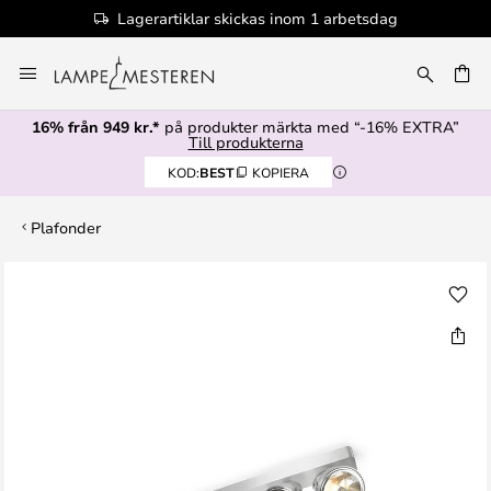
Lagerartiklar skickas inom 1 arbetsdag
Hoppa
till
innehållet
16% från 949 kr.*
på produkter märkta med “-16% EXTRA”
Till produkterna
KOD:
BEST
KOPIERA
Plafonder
Hoppa
till
slutet
av
bildgalleriet