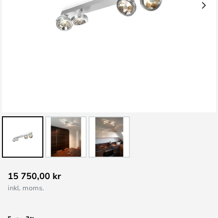
Hoppa
15 750,00 kr
till
inkl. moms.
början
av
bildgalleriet