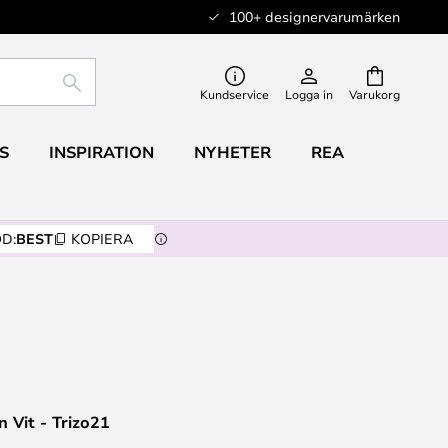
100+ designervarumärken
SÖK
Kundservice
Logga in
Varukorg
S
INSPIRATION
NYHETER
REA
D:
BEST
KOPIERA
n Vit - Trizo21