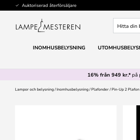
Hoppa
Auktoriserad återförsäljare
till
innehållet
Hitta
din
belysning
INOMHUSBELYSNING
UTOMHUSBELYS
16% från 949 kr.*
på 
Lampor och belysning
Inomhusbelysning
Plafonder
Pin-Up 2 Plafon 
Hoppa
till
slutet
av