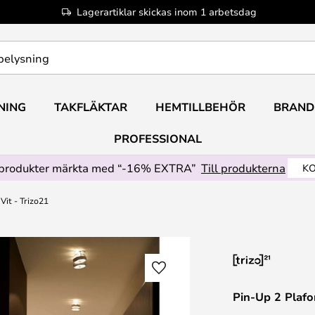
Lagerartiklar skickas inom 1 arbetsdag
NING
TAKFLÄKTAR
HEMTILLBEHÖR
BRAND
PROFESSIONAL
produkter märkta med “-16% EXTRA”
Till produkterna
KO
Vit - Trizo21
Pin-Up 2 Plafo