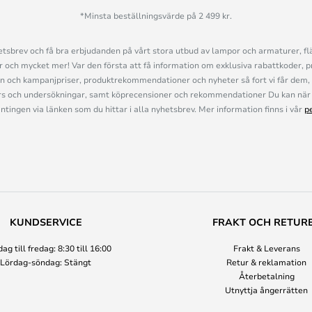
*Minsta beställningsvärde på 2 499 kr.
sbrev och få bra erbjudanden på vårt stora utbud av lampor och armaturer, flä
och mycket mer! Var den första att få information om exklusiva rabattkoder, p
n och kampanjpriser, produktrekommendationer och nyheter så fort vi får dem, 
s och undersökningar, samt köprecensioner och rekommendationer Du kan när 
ingen via länken som du hittar i alla nyhetsbrev. Mer information finns i vår
p
KUNDSERVICE
FRAKT OCH RETUR
g till fredag: 8:30 till 16:00
Frakt & Leverans
Lördag-söndag: Stängt
Retur & reklamation
Återbetalning
Utnyttja ångerrätten