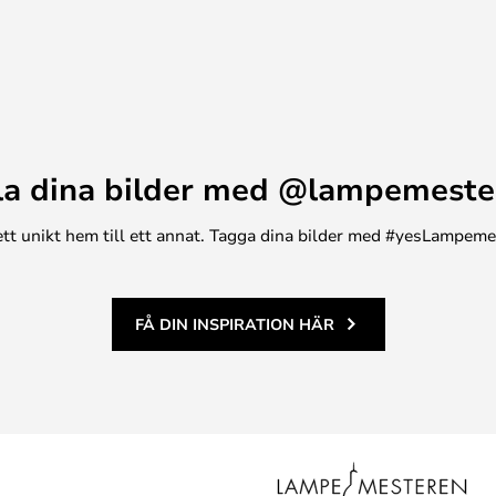
la dina bilder med @lampemeste
n ett unikt hem till ett annat. Tagga dina bilder med #yesLampem
FÅ DIN INSPIRATION HÄR