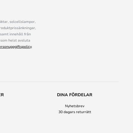
ktar, solcellslampor,
roduktprissänkningar,
samt innehåll från
som helst avsluta
ersonuppgiftspolicy
.
ER
DINA FÖRDELAR
Nyhetsbrev
30 dagars returrätt