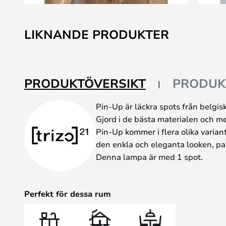
Hoppa
till
LIKNANDE PRODUKTER
början
av
bildgalleriet
PRODUKTÖVERSIKT
PRODUK
Pin-Up är läckra spots från belgis
Gjord i de bästa materialen och m
Pin-Up kommer i flera olika variant
den enkla och eleganta looken, pas
Denna lampa är med 1 spot.
Perfekt för dessa rum