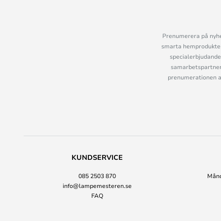
Prenumerera på nyhet
smarta hemprodukter 
specialerbjudande
samarbetspartner
prenumerationen ant
KUNDSERVICE
085 2503 870
Månda
info@lampemesteren.se
FAQ