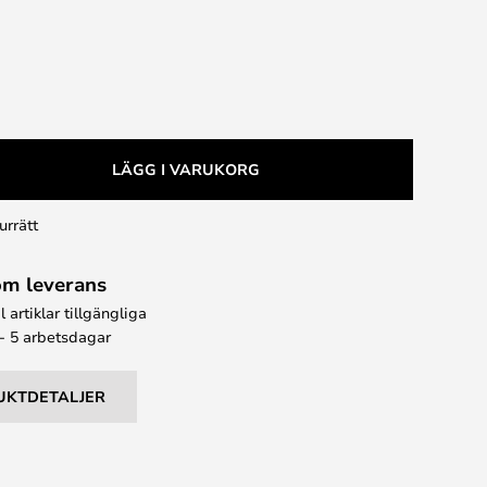
LÄGG I VARUKORG
urrätt
om leverans
l artiklar tillgängliga
 - 5 arbetsdagar
UKTDETALJER