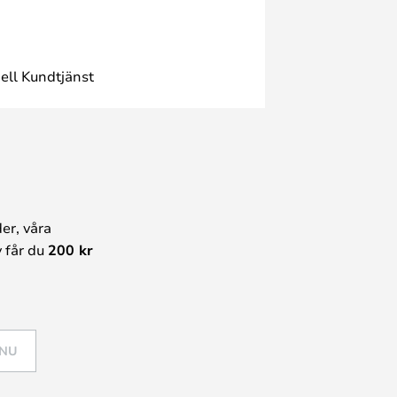
ell Kundtjänst
er, våra
 får du
200 kr
 NU