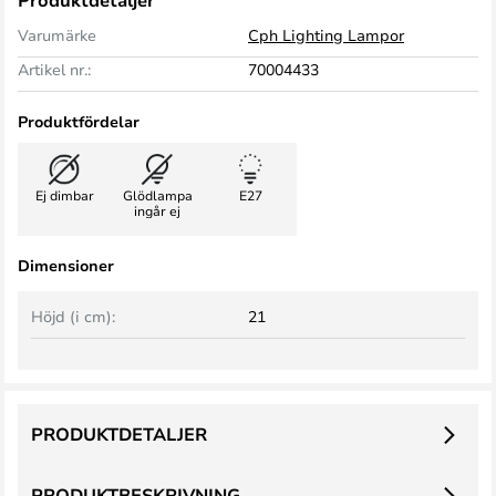
Produktdetaljer
Varumärke
Cph Lighting Lampor
Artikel nr.:
70004433
Produktfördelar
Ej dimbar
Glödlampa
E27
ingår ej
Dimensioner
Höjd (i cm):
21
PRODUKTDETALJER
PRODUKTBESKRIVNING