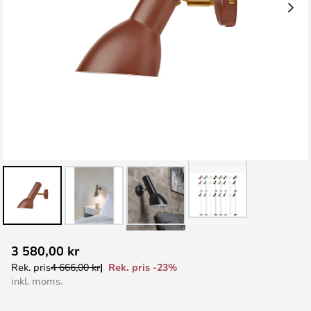
Hoppa
3 580,00 kr
till
Rek. pris -23%
Rek. pris
4 666,00 kr
början
inkl. moms.
av
bildgalleriet