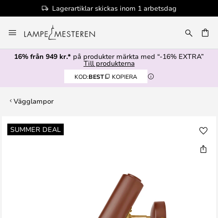
Lagerartiklar skickas inom 1 arbetsdag
Hoppa
till
innehållet
16% från 949 kr.*
på produkter märkta med “-16% EXTRA”
Till produkterna
KOD:
BEST
KOPIERA
Vägglampor
Hoppa
SUMMER DEAL
till
slutet
av
bildgalleriet