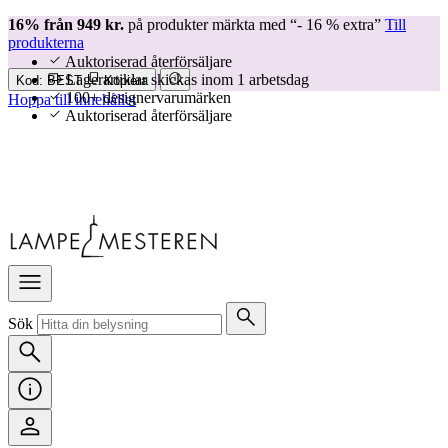
16% från 949 kr.
på produkter märkta med “- 16 % extra”
Till
produkterna
Auktoriserad återförsäljare
Lagerartiklar skickas inom 1 arbetsdag
Kod:
BEST
Kopiera
100+ designervarumärken
Hoppa till innehållet
Auktoriserad återförsäljare
Sök