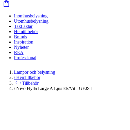
Inomhusbelysning
Utomhusbelysning
Takfläktar
Hemtillbehör
Brands
Inspiration
Nyheter
REA
Professional
Lampor och belysning
/
Hemtillbehör
/
Tillbehör
/
Nivo Hylla Large A Ljus Ek/Vit - GEJST