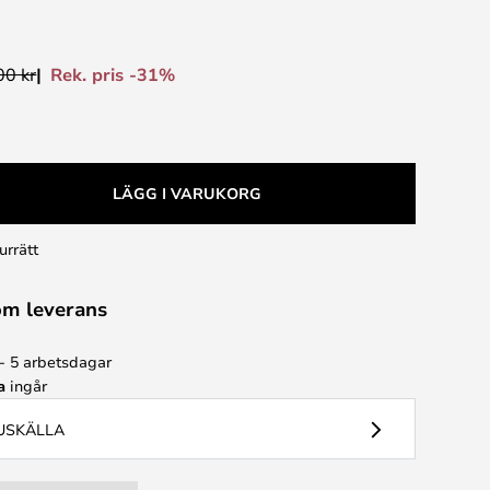
Rek. pris -31%
00 kr
LÄGG I VARUKORG
urrätt
om leverans
 - 5 arbetsdagar
a
ingår
JUSKÄLLA