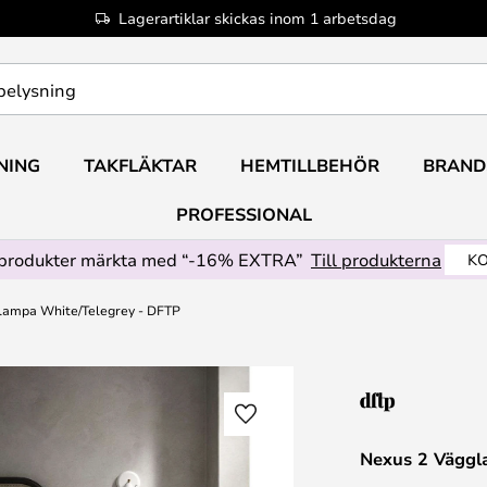
Lagerartiklar skickas inom 1 arbetsdag
NING
TAKFLÄKTAR
HEMTILLBEHÖR
BRAND
PROFESSIONAL
produkter märkta med “-16% EXTRA”
Till produkterna
KO
lampa White/Telegrey - DFTP
Nexus 2 Väggl