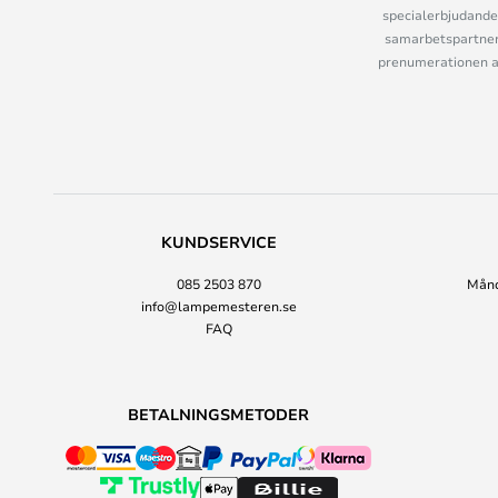
specialerbjudande
samarbetspartner
prenumerationen ant
KUNDSERVICE
085 2503 870
Månda
info@lampemesteren.se
FAQ
BETALNINGSMETODER