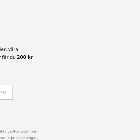
er, våra
 får du
200 kr
 NU
ktar, solcellslampor,
roduktprissänkningar,