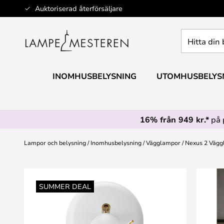
Hoppa
Auktoriserad återförsäljare
till
innehållet
Hitta
din
belysning
INOMHUSBELYSNING
UTOMHUSBELYS
16% från 949 kr.*
på 
Lampor och belysning
Inomhusbelysning
Vägglampor
Nexus 2 Vägg
Hoppa
till
SUMMER DEAL
slutet
av