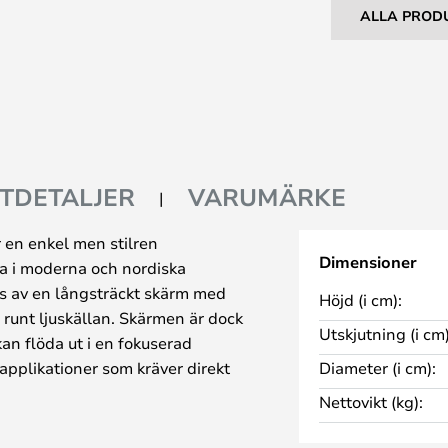
ALLA PROD
TDETALJER
VARUMÄRKE
 en enkel men stilren
Dimensioner
a i moderna och nordiska
s av en långsträckt skärm med
Höjd (i cm):
 runt ljuskällan. Skärmen är dock
Utskjutning (i cm)
 kan flöda ut i en fokuserad
applikationer som kräver direkt
Diameter (i cm):
an är tillverkad av metall kan
Nettovikt (kg):
 riktas nedåt i en enda ljuskägla
belysning av området under