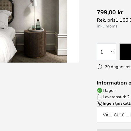
799,00 kr
Rek. pris
1 165,
inkl. moms.
1
30 dagars ret
Information 
I lager
Leveranstid: 2
Ingen ljuskäll
VÄLJ GU10 L