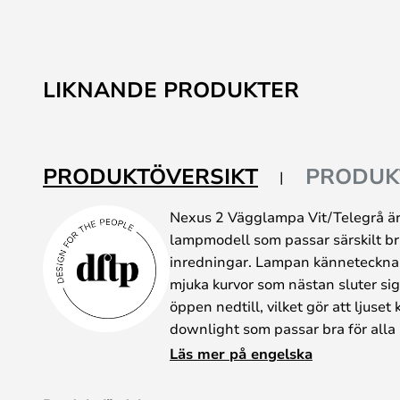
LIKNANDE PRODUKTER
PRODUKTÖVERSIKT
PRODUK
Nexus 2 Vägglampa Vit/Telegrå är
lampmodell som passar särskilt br
inredningar. Lampan känneteckna
mjuka kurvor som nästan sluter sig
öppen nedtill, vilket gör att ljuset
downlight som passar bra för alla 
och riktad belysning. Eftersom kup
Läs mer på engelska
ljuset inte ta sig igenom den, utan
som ger en praktisk och effektiv 