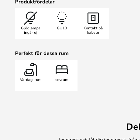
Produktfördelar
lampan.
Lampan ingår i en hel kollektion 
golv- och bordslampor i flera olika
Glödlampa
GU10
Kontakt på
en matchande svartvit färgvariant, 
ingår ej
kabeln
kombinera för ett sammanhängand
Perfekt för dessa rum
Vardagsrum
sovrum
De
Inspirera och låt dig inspireras, frå