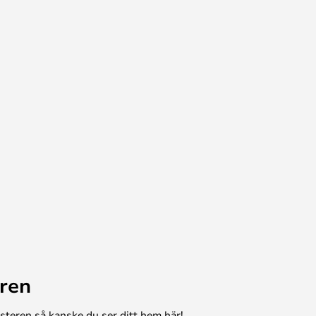
ren
esteren så kanske du ser ditt hem här!