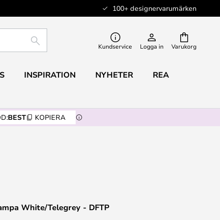
100+ designervarumärken
SÖK
Kundservice
Logga in
Varukorg
S
INSPIRATION
NYHETER
REA
D:
BEST
KOPIERA
ampa White/Telegrey - DFTP