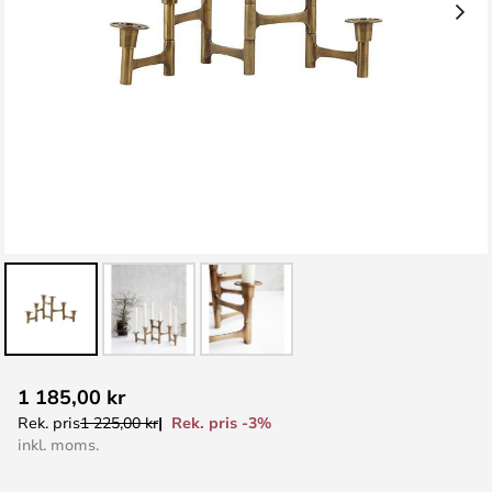
Hoppa
1 185,00 kr
till
Rek. pris -3%
Rek. pris
1 225,00 kr
början
inkl. moms.
av
bildgalleriet