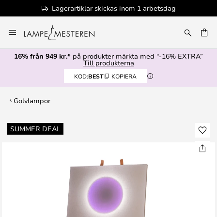
Lagerartiklar skickas inom 1 arbetsdag
Hoppa
till
innehållet
16% från 949 kr.*
på produkter märkta med “-16% EXTRA”
Till produkterna
KOD:
BEST
KOPIERA
Golvlampor
Hoppa
SUMMER DEAL
till
slutet
av
bildgalleriet