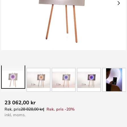
Hoppa
23 062,00 kr
till
Rek. pris -20%
Rek. pris
28 828,00 kr
början
inkl. moms.
av
bildgalleriet