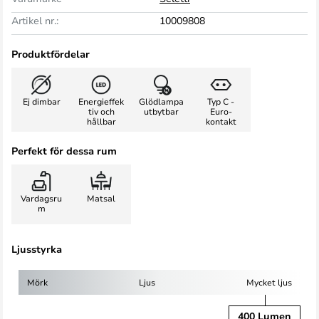
Artikel nr.:
10009808
Produktfördelar
Ej dimbar
Energieffek
Glödlampa
Typ C -
tiv och
utbytbar
Euro-
hållbar
kontakt
Perfekt för dessa rum
Vardagsru
Matsal
m
Ljusstyrka
Mörk
Ljus
Mycket ljus
400 Lumen