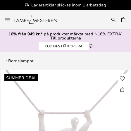
Lagerartiklar skickas inom 1 arbetsdag
Hoppa
till
innehållet
16% från 949 kr.*
på produkter märkta med “-16% EXTRA”
Till produkterna
KOD:
BEST
KOPIERA
Bordslampor
Hoppa
SUMMER DEAL
till
slutet
av
bildgalleriet