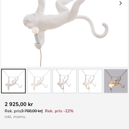
Hoppa
2 925,00 kr
till
Rek. pris -22%
Rek. pris
3 768,00 kr
början
inkl. moms.
av
bildgalleriet