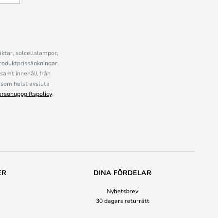
ktar, solcellslampor,
roduktprissänkningar,
samt innehåll från
som helst avsluta
ersonuppgiftspolicy
.
ER
DINA FÖRDELAR
Nyhetsbrev
30 dagars returrätt