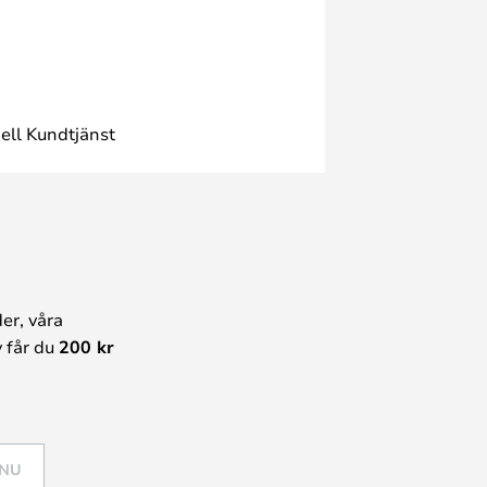
ell Kundtjänst
er, våra
 får du
200 kr
 NU