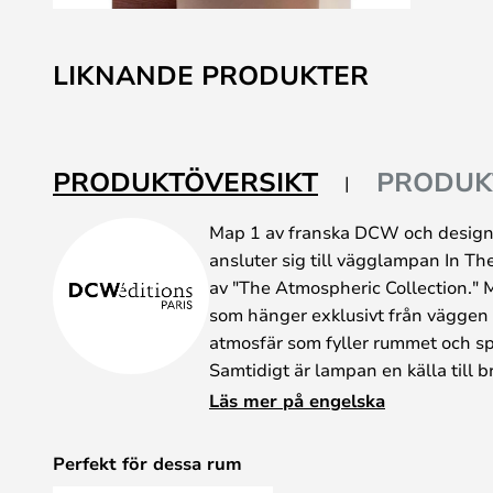
Hoppa
till
LIKNANDE PRODUKTER
början
av
bildgalleriet
PRODUKTÖVERSIKT
PRODUK
Map 1 av franska DCW och design
ansluter sig till vägglampan In Th
av "The Atmospheric Collection." 
som hänger exklusivt från väggen
atmosfär som fyller rummet och sp
Samtidigt är lampan en källa till 
lampans många små hål och skapar
Läs mer på engelska
vägg som har turen att ha en Map
Hotel Fauchon i Paris en dag komm
Perfekt för dessa rum
väggarna på det exklusiva hotell