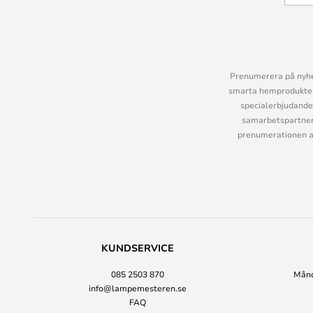
Prenumerera på nyhet
smarta hemprodukter 
specialerbjudande
samarbetspartner
prenumerationen ant
KUNDSERVICE
085 2503 870
Månda
info@lampemesteren.se
FAQ