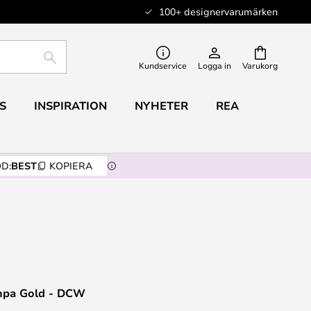
100+ designervarumärken
SÖK
Kundservice
Logga in
Varukorg
S
INSPIRATION
NYHETER
REA
D:
BEST
KOPIERA
mpa Gold - DCW