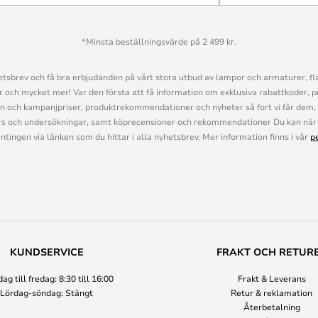
*Minsta beställningsvärde på 2 499 kr.
sbrev och få bra erbjudanden på vårt stora utbud av lampor och armaturer, flä
och mycket mer! Var den första att få information om exklusiva rabattkoder, p
n och kampanjpriser, produktrekommendationer och nyheter så fort vi får dem, 
s och undersökningar, samt köprecensioner och rekommendationer Du kan när 
ingen via länken som du hittar i alla nyhetsbrev. Mer information finns i vår
p
KUNDSERVICE
FRAKT OCH RETUR
g till fredag: 8:30 till 16:00
Frakt & Leverans
Lördag-söndag: Stängt
Retur & reklamation
Återbetalning