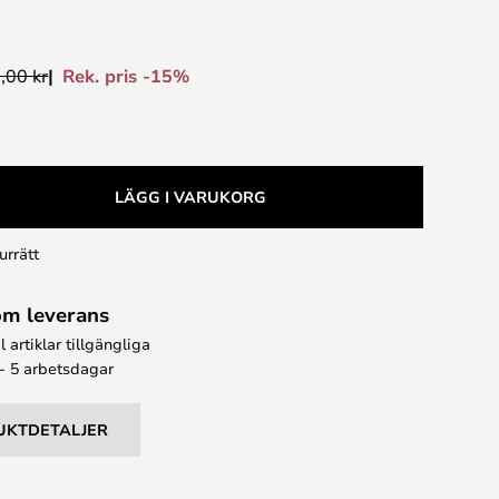
Rek. pris -15%
,00 kr
LÄGG I VARUKORG
urrätt
om leverans
l artiklar tillgängliga
 - 5 arbetsdagar
UKTDETALJER