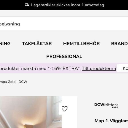
Lagerartiklar skickas inom 1 arbetsdag
NING
TAKFLÄKTAR
HEMTILLBEHÖR
BRAND
PROFESSIONAL
produkter märkta med “-16% EXTRA”
Till produkterna
KO
ampa Gold - DCW
Map 1 Väggla