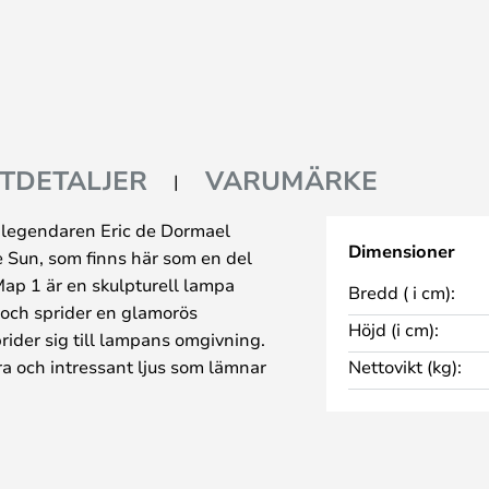
TDETALJER
VARUMÄRKE
legendaren Eric de Dormael
Dimensioner
e Sun, som finns här som en del
Map 1 är en skulpturell lampa
Bredd ( i cm):
 och sprider en glamorös
Höjd (i cm):
rider sig till lampans omgivning.
bra och intressant ljus som lämnar
Nettovikt (kg):
 ljus- och skuggspel på den
 1 monterad. Om du råkar bo på
er du också att märka att
et är dekorerade med Map 1-