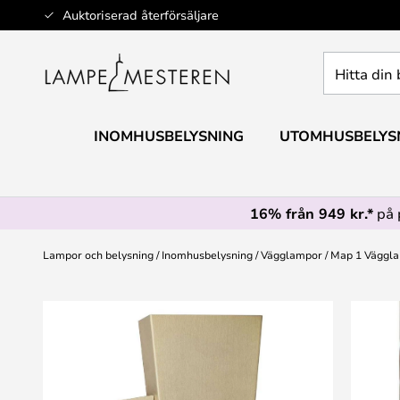
Hoppa
Auktoriserad återförsäljare
till
innehållet
Hitta
din
belysning
INOMHUSBELYSNING
UTOMHUSBELYS
16% från 949 kr.*
på 
Lampor och belysning
Inomhusbelysning
Vägglampor
Map 1 Väggl
Hoppa
till
slutet
av