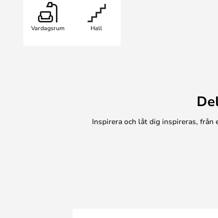
lampor från DCW.
Vardagsrum
Hall
De
Inspirera och låt dig inspireras, frå