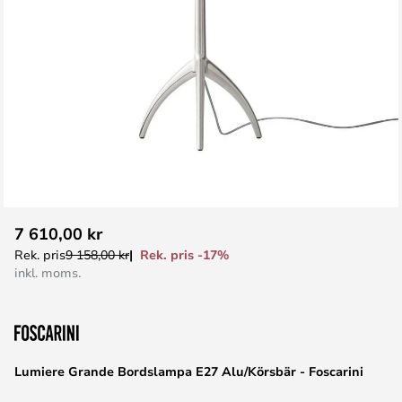
Hoppa
7 610,00 kr
till
Rek. pris -17%
Rek. pris
9 158,00 kr
början
inkl. moms.
av
bildgalleriet
Lumiere Grande Bordslampa E27 Alu/Körsbär - Foscarini