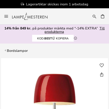
Lagerartiklar skickas inom 1 arbetsdag
Hoppa
till
innehållet
14% från 849 kr.
på produkter märkta med “-14% EXTRA”
Till
produkterna
KOD:
BEST
KOPIERA
Bordslampor
Hoppa
till
slutet
av
bildgalleriet