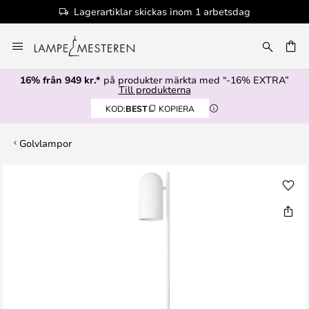
Lagerartiklar skickas inom 1 arbetsdag
Hoppa
till
innehållet
16% från 949 kr.*
på produkter märkta med “-16% EXTRA”
Till produkterna
KOD:
BEST
KOPIERA
Golvlampor
Hoppa
till
slutet
av
bildgalleriet