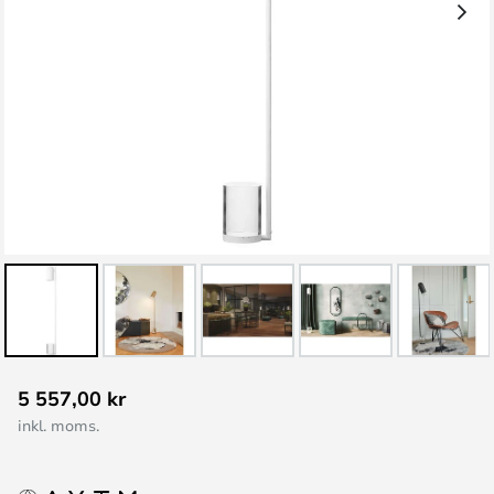
Hoppa
5 557,00 kr
till
inkl. moms.
början
av
bildgalleriet