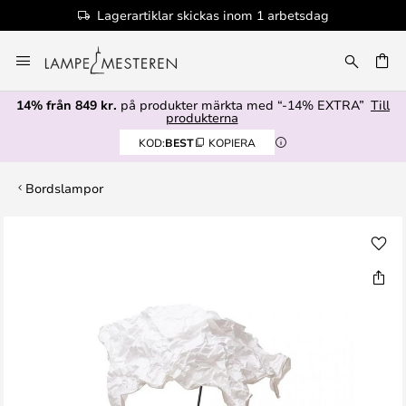
Lagerartiklar skickas inom 1 arbetsdag
Hoppa
till
innehållet
14% från 849 kr.
på produkter märkta med “-14% EXTRA”
Till
produkterna
KOD:
BEST
KOPIERA
Bordslampor
Hoppa
till
slutet
av
bildgalleriet