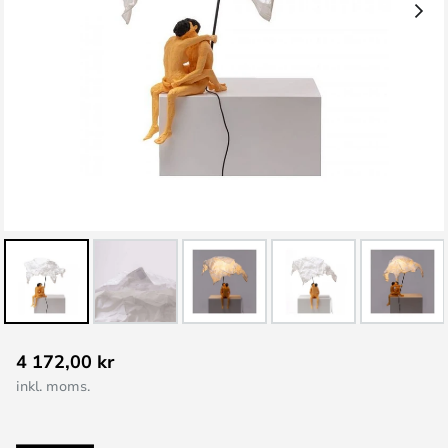
Hoppa
4 172,00 kr
till
inkl. moms.
början
av
bildgalleriet