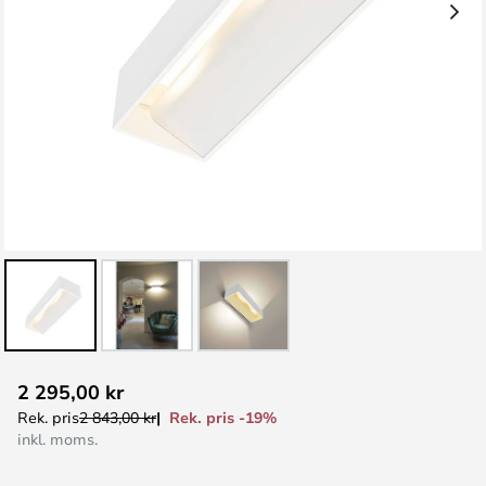
Hoppa
2 295,00 kr
till
Rek. pris -19%
Rek. pris
2 843,00 kr
början
inkl. moms.
av
bildgalleriet