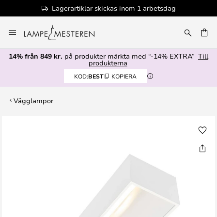
Lagerartiklar skickas inom 1 arbetsdag
Hoppa
till
innehållet
14% från 849 kr.
på produkter märkta med “-14% EXTRA”
Till
produkterna
KOD:
BEST
KOPIERA
Vägglampor
Hoppa
till
slutet
av
bildgalleriet