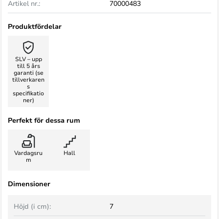
Artikel nr.:
70000483
Produktfördelar
SLV – upp
till 5 års
garanti (se
tillverkaren
s
specifikatio
ner)
Perfekt för dessa rum
Vardagsru
Hall
m
Dimensioner
Höjd (i cm):
7