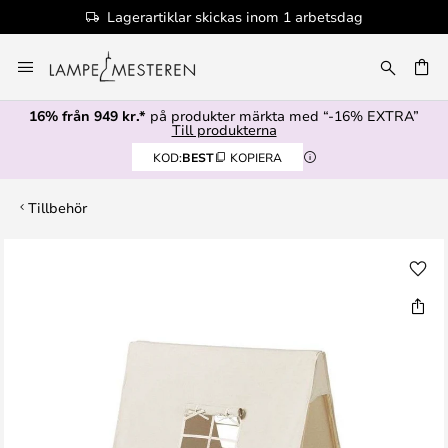
Lagerartiklar skickas inom 1 arbetsdag
Hoppa
till
innehållet
16% från 949 kr.*
på produkter märkta med “-16% EXTRA”
Till produkterna
KOD:
BEST
KOPIERA
Tillbehör
Hoppa
till
slutet
av
bildgalleriet