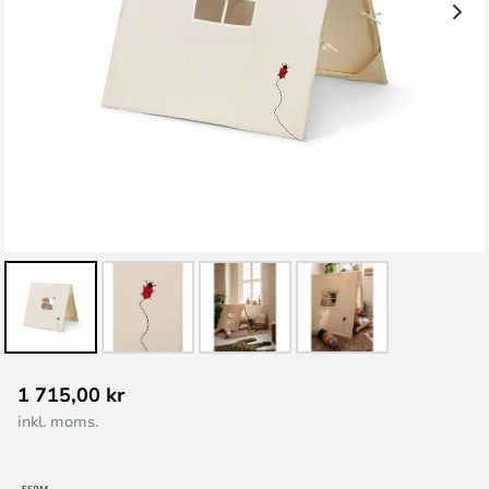
Hoppa
1 715,00 kr
till
inkl. moms.
början
av
bildgalleriet