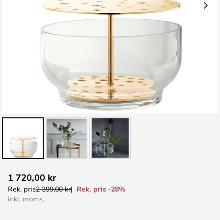
Hoppa
1 720,00 kr
till
Rek. pris -28%
Rek. pris
2 399,00 kr
början
inkl. moms.
av
bildgalleriet