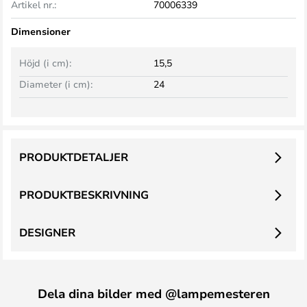
Artikel nr.:
70006339
Dimensioner
Höjd (i cm):
15,5
Diameter (i cm):
24
PRODUKTDETALJER
PRODUKTBESKRIVNING
DESIGNER
Dela dina bilder med @lampemesteren