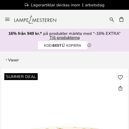
arbetsdag
100+ designervarumärken
Hoppa
till
innehållet
16% från 949 kr.*
på produkter märkta med “-16% EXTRA”
Till produkterna
KOD:
BEST
KOPIERA
Vaser
Hoppa
SUMMER DEAL
till
slutet
av
bildgalleriet