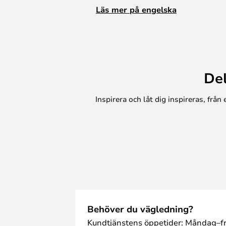
personlighet och glädje till din in
Läs mer på engelska
De
Inspirera och låt dig inspireras, frå
Behöver du vägledning?
Kundtjänstens öppetider: Måndag–fr