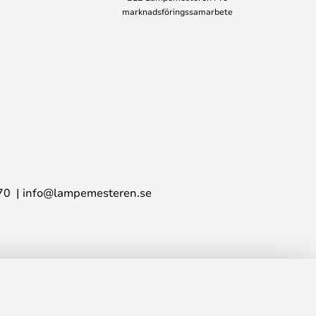
marknadsföringssamarbete
70
info@lampemesteren.se
15,00 kr
LÄGG I VARUKORG
ris
749,00 kr