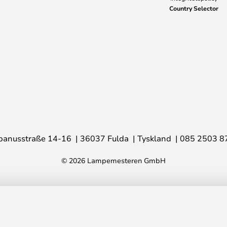
Country Selector
banusstraße 14-16
36037 Fulda
Tyskland
085 2503 8
© 2026 Lampemesteren GmbH
6
Rek. p