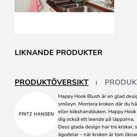
Hoppa
till
LIKNANDE PRODUKTER
början
av
bildgalleriet
PRODUKTÖVERSIKT
PRODUK
Happy Hook Blush är en glad desig
smileyn. Montera kroken där du hä
eller kökshandduken. Happy Hook ä
dig också ett leende på läpparna.
Dess glada design har tre krokar, s
ägodelar – när kroken är tom likna