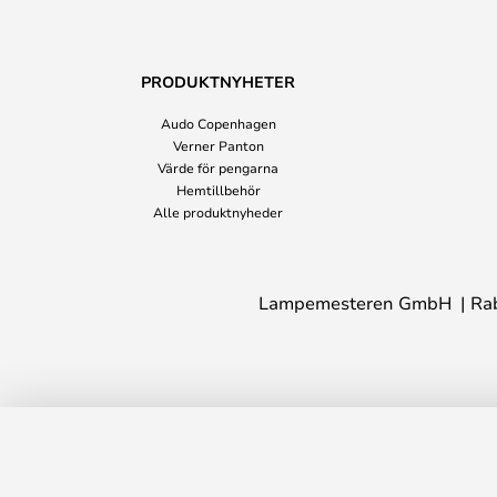
PRODUKTNYHETER
Audo Copenhagen
Verner Panton
Värde för pengarna
Hemtillbehör
Alle produktnyheder
Lampemesteren GmbH
Ra
Happy Väggkrok Blush - Fritz Hansen
Leveranstid: 2 - 5 arbetsdagar