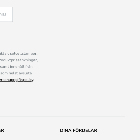
 NU
ktar, solcellslampor,
roduktprissänkningar,
samt innehåll från
som helst avsluta
ersonuppgiftspolicy
.
ER
DINA FÖRDELAR