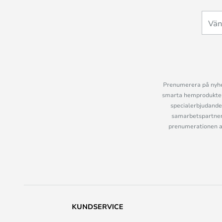
Prenumerera på nyhet
smarta hemprodukter 
specialerbjudande
samarbetspartner
prenumerationen ant
KUNDSERVICE