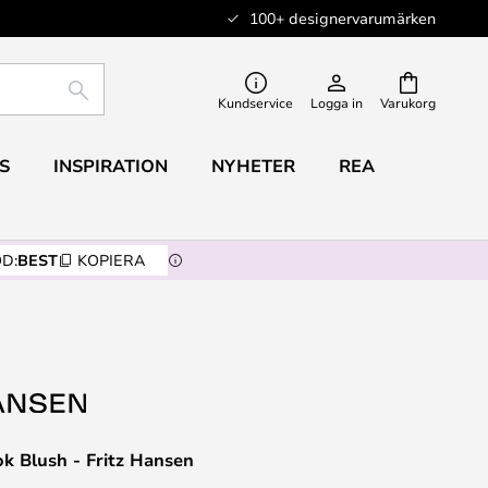
100+ designervarumärken
SÖK
Kundservice
Logga in
Varukorg
S
INSPIRATION
NYHETER
REA
D:
BEST
KOPIERA
k Blush - Fritz Hansen