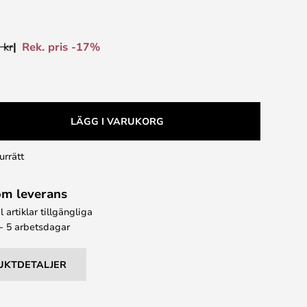
Rek. pris -17%
 kr
LÄGG I VARUKORG
urrätt
om leverans
l artiklar tillgängliga
 - 5 arbetsdagar
UKTDETALJER