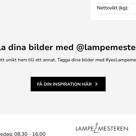
redning.
Nettovikt (kg):
la dina bilder med @lampemeste
n ett unikt hem till ett annat. Tagga dina bilder med #yesLampem
FÅ DIN INSPIRATION HÄR
edag: 08.30 - 16.00