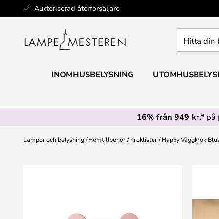
Hoppa
Auktoriserad återförsäljare
till
innehållet
Hitta
din
belysning
INOMHUSBELYSNING
UTOMHUSBELYS
16% från 949 kr.*
på 
Lampor och belysning
Hemtillbehör
Kroklister
Happy Väggkrok Blus
Hoppa
till
slutet
av