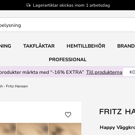
Lagerartiklar skickas inom 1 arbetsdag
NING
TAKFLÄKTAR
HEMTILLBEHÖR
BRAND
PROFESSIONAL
produkter märkta med “-16% EXTRA”
Till produkterna
KO
h - Fritz Hansen
Happy Väggkro