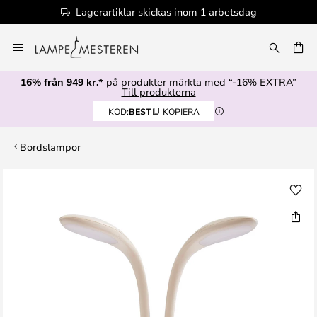
Lagerartiklar skickas inom 1 arbetsdag
Hoppa
till
innehållet
16% från 949 kr.*
på produkter märkta med “-16% EXTRA”
Till produkterna
KOD:
BEST
KOPIERA
Bordslampor
Hoppa
till
slutet
av
bildgalleriet