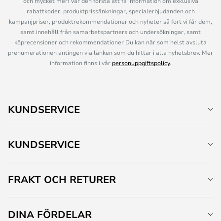
och mycket mer! Var den första att få information om exklusiva
rabattkoder, produktprissänkningar, specialerbjudanden och
kampanjpriser, produktrekommendationer och nyheter så fort vi får dem,
samt innehåll från samarbetspartners och undersökningar, samt
köprecensioner och rekommendationer Du kan när som helst avsluta
prenumerationen antingen via länken som du hittar i alla nyhetsbrev. Mer
information finns i vår
personuppgiftspolicy
.
KUNDSERVICE
KUNDSERVICE
FRAKT OCH RETURER
DINA FÖRDELAR