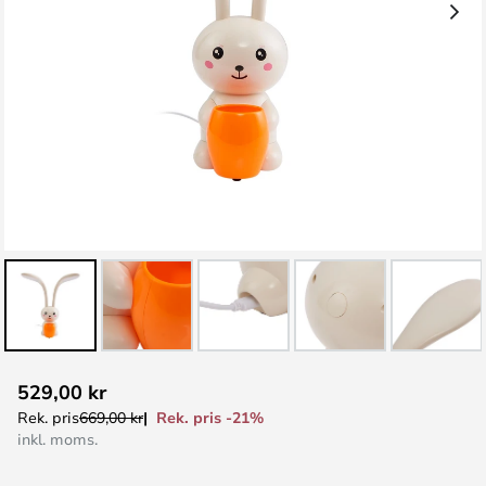
Hoppa
529,00 kr
till
Rek. pris -21%
Rek. pris
669,00 kr
början
inkl. moms.
av
bildgalleriet