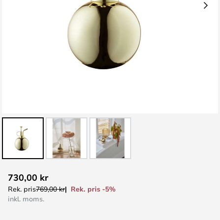
Hoppa
730,00 kr
till
Rek. pris -5%
Rek. pris
769,00 kr
början
inkl. moms.
av
bildgalleriet