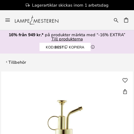
Lagerartiklar skickas inom 1 arbetsdag
Hoppa
till
innehållet
16% från 949 kr.*
på produkter märkta med “-16% EXTRA”
Till produkterna
KOD:
BEST
KOPIERA
Tillbehör
Hoppa
till
slutet
av
bildgalleriet