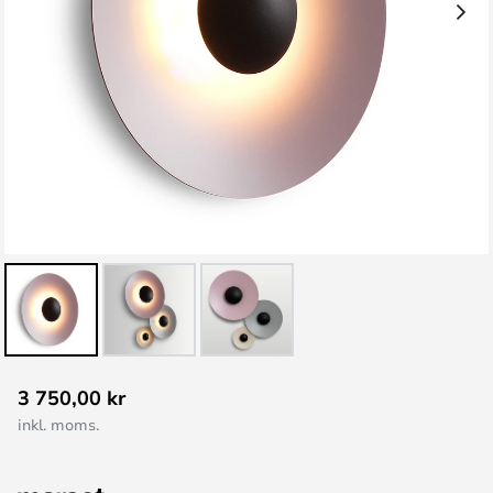
Hoppa
3 750,00 kr
till
inkl. moms.
början
av
bildgalleriet