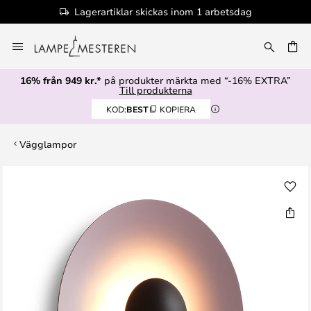
Lagerartiklar skickas inom 1 arbetsdag
Hoppa
till
innehållet
16% från 949 kr.*
på produkter märkta med “-16% EXTRA”
Till produkterna
KOD:
BEST
KOPIERA
Vägglampor
Hoppa
till
slutet
av
bildgalleriet