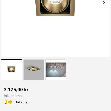
Hoppa
3 175,00 kr
till
inkl. moms.
början
Datablad
av
bildgalleriet