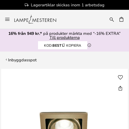
Lagerartiklar skickas inom 1 arbetsdag
Hoppa
till
innehållet
16% från 949 kr.*
på produkter märkta med “-16% EXTRA”
Till produkterna
KOD:
BEST
KOPIERA
Inbyggdasspot
Hoppa
till
slutet
av
bildgalleriet