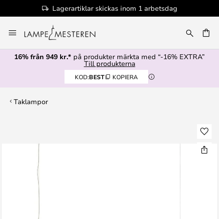
Lagerartiklar skickas inom 1 arbetsdag
Hoppa
till
innehållet
16% från 949 kr.*
på produkter märkta med “-16% EXTRA”
Till produkterna
KOD:
BEST
KOPIERA
Taklampor
Hoppa
till
slutet
av
bildgalleriet