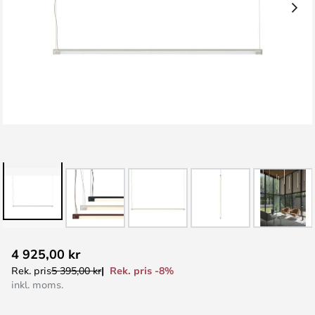
Hoppa
4 925,00 kr
till
Rek. pris -8%
Rek. pris
5 395,00 kr
början
inkl. moms.
av
bildgalleriet