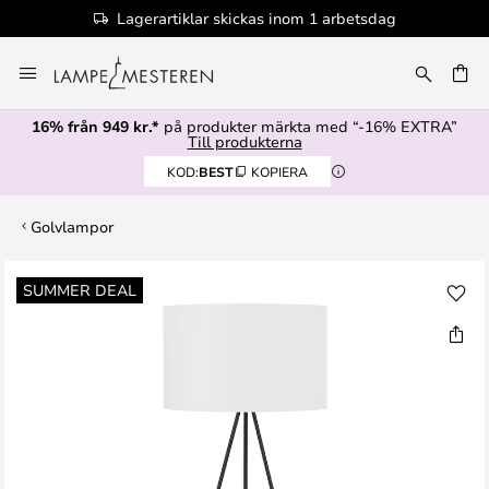
Lagerartiklar skickas inom 1 arbetsdag
Hoppa
till
innehållet
16% från 949 kr.*
på produkter märkta med “-16% EXTRA”
Till produkterna
KOD:
BEST
KOPIERA
Golvlampor
Hoppa
SUMMER DEAL
till
slutet
av
bildgalleriet