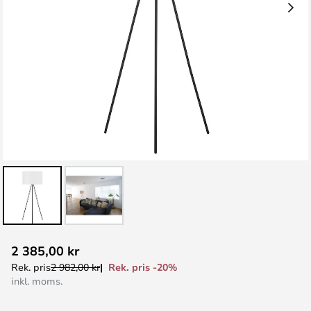
Hoppa
2 385,00 kr
till
Rek. pris -20%
Rek. pris
2 982,00 kr
början
inkl. moms.
av
bildgalleriet