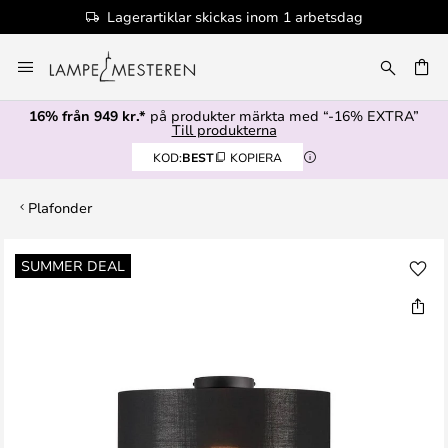
Lagerartiklar skickas inom 1 arbetsdag
Hoppa
till
innehållet
16% från 949 kr.*
på produkter märkta med “-16% EXTRA”
Till produkterna
KOD:
BEST
KOPIERA
Plafonder
Hoppa
SUMMER DEAL
till
slutet
av
bildgalleriet