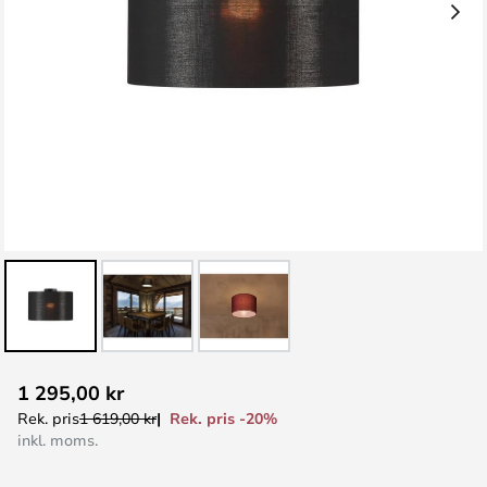
Hoppa
1 295,00 kr
till
Rek. pris -20%
Rek. pris
1 619,00 kr
början
inkl. moms.
av
bildgalleriet