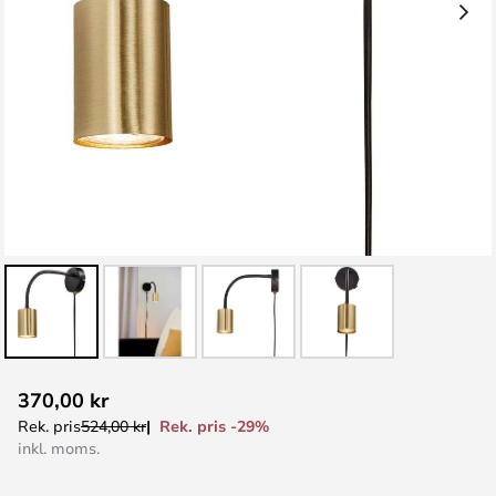
Hoppa
370,00 kr
till
Rek. pris -29%
Rek. pris
524,00 kr
början
inkl. moms.
av
bildgalleriet