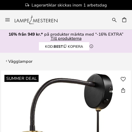
Lagerartiklar skickas inom 1 arbetsdag
Hoppa
till
innehållet
16% från 949 kr.*
på produkter märkta med “-16% EXTRA”
Till produkterna
KOD:
BEST
KOPIERA
Vägglampor
Hoppa
SUMMER DEAL
till
slutet
av
bildgalleriet